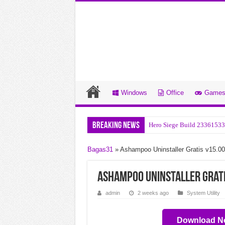
Windows
Office
Game
Breaking News
Hero Siege Build 23361533
Startallback v3.9.24.5378 
Bagas31
»
Ashampoo Uninstaller Gratis v15.0
Bitsum Process Lasso Pro v
Bandizip Professional v7.4
Ashampoo Uninstaller Grat
Office Tool Plus v11.5.7.0 
admin
2 weeks ago
System Utility
Ravenfield Build 24357265
Download N
Blumentals Webuilder v18.