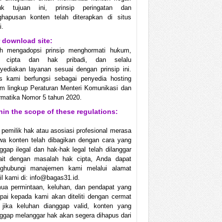
uk tujuan ini, prinsip peringatan dan
ghapusan konten telah diterapkan di situs
i.
 download site:
ah mengadopsi prinsip menghormati hukum,
 cipta dan hak pribadi, dan selalu
ediakan layanan sesuai dengan prinsip ini.
us kami berfungsi sebagai penyedia hosting
m lingkup Peraturan Menteri Komunikasi dan
rmatika Nomor 5 tahun 2020.
hin the scope of these regulations:
 pemilik hak atau asosiasi profesional merasa
wa konten telah dibagikan dengan cara yang
ggap ilegal dan hak-hak legal telah dilanggar
kait dengan masalah hak cipta, Anda dapat
ghubungi manajemen kami melalui alamat
l kami di: info@bagas31.id.
ua permintaan, keluhan, dan pendapat yang
ai kepada kami akan diteliti dengan cermat
 jika keluhan dianggap valid, konten yang
ggap melanggar hak akan segera dihapus dari