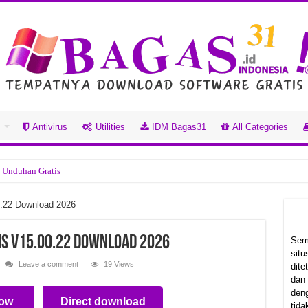
s
Antivirus
Utilities
IDM Bagas31
All Categories
 Unduhan Gratis
Unduhan Gratis
0.22 Download 2026
18.2.3.42 Unduhan Gratis
5 Unduhan Gratis
is v15.00.22 Download 2026
Sem
sit
Unduhan Gratis
Leave a comment
19 Views
dit
dan
 Unduhan Gratis
deng
ow
Direct download
8.0.278 Unduhan Gratis
tida