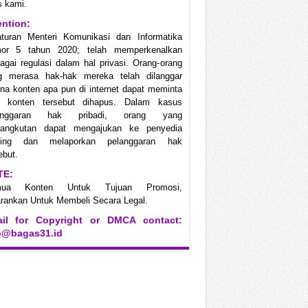
s kami.
ention:
aturan Menteri Komunikasi dan Informatika
or 5 tahun 2020; telah memperkenalkan
agai regulasi dalam hal privasi. Orang-orang
g merasa hak-hak mereka telah dilanggar
na konten apa pun di internet dapat meminta
r konten tersebut dihapus. Dalam kasus
anggaran hak pribadi, orang yang
sangkutan dapat mengajukan ke penyedia
ting dan melaporkan pelanggaran hak
ebut.
TE:
mua Konten Untuk Tujuan Promosi,
rankan Untuk Membeli Secara Legal.
il for Copyright or DMCA contact:
o@bagas31.id