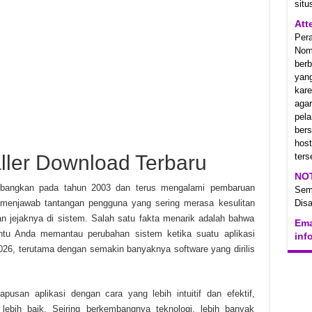
situ
Att
Per
Nom
berb
yan
kare
aga
pel
ber
hos
ler Download Terbaru
ters
NO
embangkan pada tahun 2003 dan terus mengalami pembaruan
Se
uk menjawab tantangan pengguna yang sering merasa kesulitan
Disa
 jejaknya di sistem. Salah satu fakta menarik adalah bahwa
Ema
tu Anda memantau perubahan sistem ketika suatu aplikasi
inf
 2026, terutama dengan semakin banyaknya software yang dirilis
usan aplikasi dengan cara yang lebih intuitif dan efektif,
bih baik. Seiring berkembangnya teknologi, lebih banyak