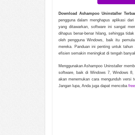
Nero AI Video Upscaler Pro
Download Ashampoo Uninstaller Terba
Pompeii The Legacy Build
pengguna dalam menghapus aplikasi dari
yang ditawarkan, software ini sangat m
Soda PDF Desktop Pro v15.
dihapus benar-benar hilang, sehingga tida
oleh pengguna Windows, baik itu pemula
mereka. Panduan ini penting untuk tahun 
efisien semakin meningkat di tengah banyak
Menggunakan Ashampoo Uninstaller member
software, baik di Windows 7, Windows 8
akan menemukan cara mengunduh versi te
Jangan lupa, Anda juga dapat mencoba
free