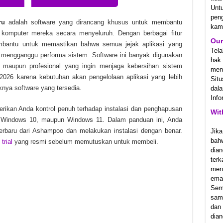
Unt
 v1.3.20.0 Unduhan Gratis
pen
ru
adalah software yang dirancang khusus untuk membantu
kam
 24291604 Unduhan Gratis
 komputer mereka secara menyeluruh. Dengan berbagai fitur
Our
embantu untuk memastikan bahwa semua jejak aplikasi yang
0.12.24792 Unduhan Gratis
Tel
k mengganggu performa sistem. Software ini banyak digunakan
hak
 maupun profesional yang ingin menjaga kebersihan sistem
meny
2026 karena kebutuhan akan pengelolaan aplikasi yang lebih
Sit
nya software yang tersedia.
dala
Info
ikan Anda kontrol penuh terhadap instalasi dan penghapusan
Wit
, Windows 10, maupun Windows 11. Dalam panduan ini, Anda
rbaru dari Ashampoo dan melakukan instalasi dengan benar.
Jika
bah
 trial
yang resmi sebelum memutuskan untuk membeli.
dian
ter
men
emai
Sem
samp
dan
dian