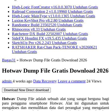
High-Logic FontCreator v16.0.0.3070 Unduhan Gratis
Railroad Corporation 2 v1.0.19960 Unduhan Gratis
High-Logic MainType v13.0.0.1365 Unduhan Gratis
Luxion KeyShot Pro v8.2.80 Unduhan Gratis
Randomice Build 23502520 Unduhan Gratis
Rhinoceros v8.33 Unduhan Gratis
Ratcheteer DX Build 22502007 Unduhan Gratis
SideFX Houdini FX v19.5.435 Unduhan Gratis
SketchUp Pro v26.2.243 Unduhan Gratis
RATSHAKER Rat-Chan Pack-TENOKE v20260621
Unduhan Gratis
Bagas31
»
Hotwav Dump File Gratis Download 2026
Hotwav Dump File Gratis Download 2026
admin
4 weeks ago
Data Recovery
Leave a comment
24 Views
Download Now
Direct download
Hotwav
Dump File adalah sebuah alat yang sangat berguna bagi
para pengguna smartphone Hotwav. Alat ini digunakan untuk
mengakses dan memulihkan data dari perangkat yang mengalami