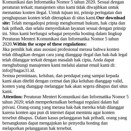
Komunikasi dan Informatika Nomor 5 tahun 2020. Sesuai dengan
peraturan terkait; manajemen situs kami tidak diwajibkan untuk
memantau konten ilegal. Untuk tujuan ini, prinsip peringatan dan
penghapusan konten telah diterapkan di situs kami.
Our download
site:
Telah mengadopsi prinsip menghormati hukum, hak cipta dan
hak pribadi, dan selalu menyediakan layanan sesuai dengan prinsip
ini. Situs kami berfungsi sebagai penyedia hosting dalam lingkup
Peraturan Menteri Komunikasi dan Informatika Nomor 5 tahun
2020.
Within the scope of these regulations:
Jika pemilik hak atau asosiasi profesional merasa bahwa konten
telah dibagikan dengan cara yang dianggap ilegal dan hak-hak legal
telah dilanggar terkait dengan masalah hak cipta, Anda dapat
menghubungi manajemen kami melalui alamat email kami di:
info@bagas31.id.
Semua permintaan, keluhan, dan pendapat yang sampai kepada
kami akan diteliti dengan cermat dan jika keluhan dianggap valid,
konten yang dianggap melanggar hak akan segera dihapus dari situs
kami.
Attention:
Peraturan Menteri Komunikasi dan Informatika Nomor 5
tahun 2020; telah memperkenalkan berbagai regulasi dalam hal
privasi. Orang-orang yang merasa hak-hak mereka telah dilanggar
karena konten apa pun di internet dapat meminta agar konten
tersebut dihapus. Dalam kasus pelanggaran hak pribadi, orang yang
bersangkutan dapat mengajukan ke penyedia hosting dan
melaporkan pelanggaran hak tersebut.