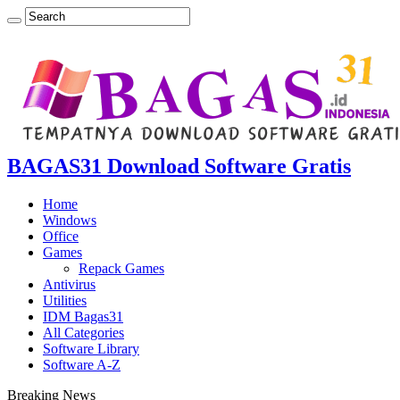
BAGAS31 Download Software Gratis
Home
Windows
Office
Games
Repack Games
Antivirus
Utilities
IDM Bagas31
All Categories
Software Library
Software A-Z
Breaking News