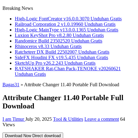
Breaking News
High-Logic FontCreator v16.0.0.3070 Unduhan Gratis
Railroad Corporation 2 v1.0.19960 Unduhan Gratis
High-Logic MainType v13.0.0.1365 Unduhan Gratis
Luxion KeyShot Pro v8.2.80 Unduhan Gratis
Randomice Build 23502520 Unduhan Gratis
Rhinoceros v8.33 Unduhan Gratis
Ratcheteer DX Build 22502007 Unduhan Gratis
SideFX Houdini FX v19.5.435 Unduhan Gratis
SketchUp Pro v26.2.243 Unduhan Gratis
RATSHAKER Rat-Chan Pack-TENOKE v20260621
Unduhan Gratis
Bagas31
»
Attribute Changer 11.40 Portable Full Download
Attribute Changer 11.40 Portable Full
Download
I am Timur
July 20, 2025
Tool & Utilities
Leave a comment
64
Views
Download Now
Direct download