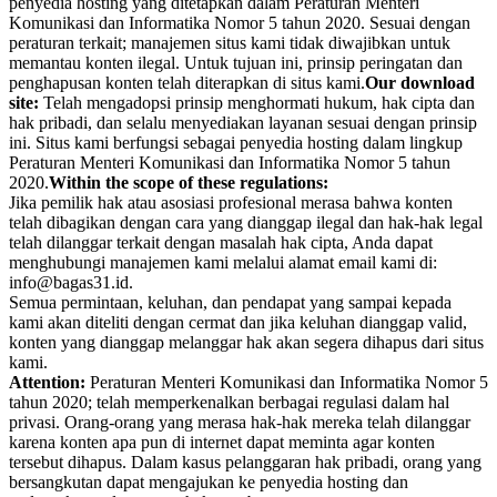
penyedia hosting yang ditetapkan dalam Peraturan Menteri
Komunikasi dan Informatika Nomor 5 tahun 2020. Sesuai dengan
peraturan terkait; manajemen situs kami tidak diwajibkan untuk
memantau konten ilegal. Untuk tujuan ini, prinsip peringatan dan
penghapusan konten telah diterapkan di situs kami.
Our download
site:
Telah mengadopsi prinsip menghormati hukum, hak cipta dan
hak pribadi, dan selalu menyediakan layanan sesuai dengan prinsip
ini. Situs kami berfungsi sebagai penyedia hosting dalam lingkup
Peraturan Menteri Komunikasi dan Informatika Nomor 5 tahun
2020.
Within the scope of these regulations:
Jika pemilik hak atau asosiasi profesional merasa bahwa konten
telah dibagikan dengan cara yang dianggap ilegal dan hak-hak legal
telah dilanggar terkait dengan masalah hak cipta, Anda dapat
menghubungi manajemen kami melalui alamat email kami di:
info@bagas31.id.
Semua permintaan, keluhan, dan pendapat yang sampai kepada
kami akan diteliti dengan cermat dan jika keluhan dianggap valid,
konten yang dianggap melanggar hak akan segera dihapus dari situs
kami.
Attention:
Peraturan Menteri Komunikasi dan Informatika Nomor 5
tahun 2020; telah memperkenalkan berbagai regulasi dalam hal
privasi. Orang-orang yang merasa hak-hak mereka telah dilanggar
karena konten apa pun di internet dapat meminta agar konten
tersebut dihapus. Dalam kasus pelanggaran hak pribadi, orang yang
bersangkutan dapat mengajukan ke penyedia hosting dan