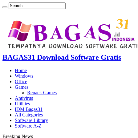
BAGAS31 Download Software Gratis
Home
Windows
Office
Games
Repack Games
Antivirus
Utilities
IDM Bagas31
All Categories
Software Library
Software A-Z
Breaking News