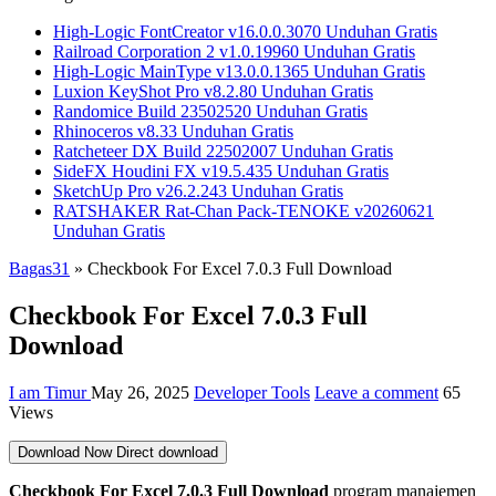
High-Logic FontCreator v16.0.0.3070 Unduhan Gratis
Railroad Corporation 2 v1.0.19960 Unduhan Gratis
High-Logic MainType v13.0.0.1365 Unduhan Gratis
Luxion KeyShot Pro v8.2.80 Unduhan Gratis
Randomice Build 23502520 Unduhan Gratis
Rhinoceros v8.33 Unduhan Gratis
Ratcheteer DX Build 22502007 Unduhan Gratis
SideFX Houdini FX v19.5.435 Unduhan Gratis
SketchUp Pro v26.2.243 Unduhan Gratis
RATSHAKER Rat-Chan Pack-TENOKE v20260621
Unduhan Gratis
Bagas31
»
Checkbook For Excel 7.0.3 Full Download
Checkbook For Excel 7.0.3 Full
Download
I am Timur
May 26, 2025
Developer Tools
Leave a comment
65
Views
Download Now
Direct download
Checkbook For Excel 7.0.3 Full Download
program manajemen