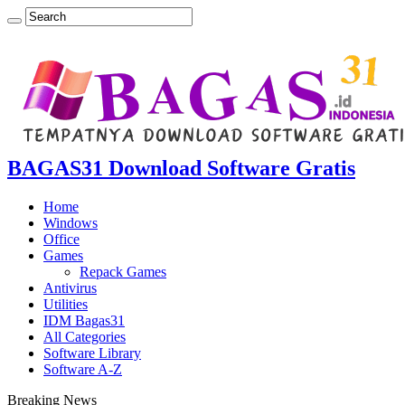
BAGAS31 Download Software Gratis
Home
Windows
Office
Games
Repack Games
Antivirus
Utilities
IDM Bagas31
All Categories
Software Library
Software A-Z
Breaking News