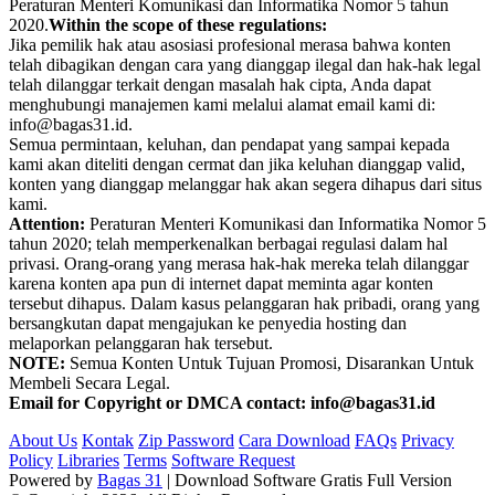
Peraturan Menteri Komunikasi dan Informatika Nomor 5 tahun
2020.
Within the scope of these regulations:
Jika pemilik hak atau asosiasi profesional merasa bahwa konten
telah dibagikan dengan cara yang dianggap ilegal dan hak-hak legal
telah dilanggar terkait dengan masalah hak cipta, Anda dapat
menghubungi manajemen kami melalui alamat email kami di:
info@bagas31.id.
Semua permintaan, keluhan, dan pendapat yang sampai kepada
kami akan diteliti dengan cermat dan jika keluhan dianggap valid,
konten yang dianggap melanggar hak akan segera dihapus dari situs
kami.
Attention:
Peraturan Menteri Komunikasi dan Informatika Nomor 5
tahun 2020; telah memperkenalkan berbagai regulasi dalam hal
privasi. Orang-orang yang merasa hak-hak mereka telah dilanggar
karena konten apa pun di internet dapat meminta agar konten
tersebut dihapus. Dalam kasus pelanggaran hak pribadi, orang yang
bersangkutan dapat mengajukan ke penyedia hosting dan
melaporkan pelanggaran hak tersebut.
NOTE:
Semua Konten Untuk Tujuan Promosi, Disarankan Untuk
Membeli Secara Legal.
Email for Copyright or DMCA contact: info@bagas31.id
About Us
Kontak
Zip Password
Cara Download
FAQs
Privacy
Policy
Libraries
Terms
Software Request
Powered by
Bagas 31
| Download Software Gratis Full Version