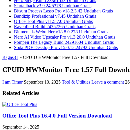
Hero Siege Build 23361533 Unduhan Gratis
Startallback v3.9.24.5378 Unduhan Gratis
Bitsum Process Lasso Pro v18.2.3.42 Unduhan Gratis
Bandizip Professional v7.45 Unduhan Gratis
Office Tool Plus v11.5.7.0 Unduhan Gratis
Ravenfield Build 24357265 Unduhan Gratis
Blumentals Webuilder v18.8.0.278 Unduhan Gratis
Nero AI Video Upscaler Pro v1.3.20.0 Unduhan Gratis
Pompeii The Legacy Build 24291604 Unduhan Gratis
Soda PDF Desktop Pro v15.0.12.24792 Unduhan Gratis
Bagas31
»
CPUID HWMonitor Free 1.57 Full Download
CPUID HWMonitor Free 1.57 Full Downl
I am Timur
September 10, 2025
Tool & Utilities
Leave a comment
26
Related Articles
Office Tool Plus 16.4.0 Full Version Download
September 14, 2025