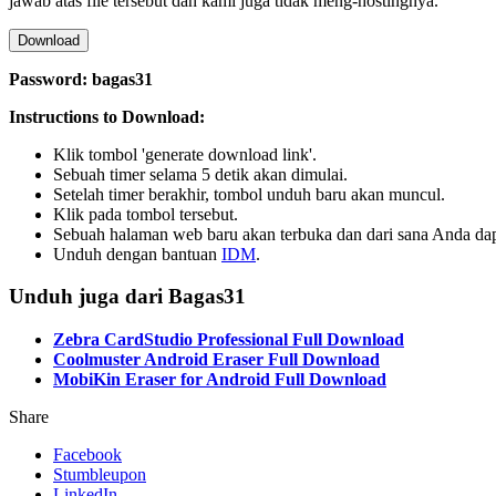
jawab atas file tersebut dan kami juga tidak meng-hostingnya.
Download
Password: bagas31
Instructions to Download:
Klik tombol 'generate download link'.
Sebuah timer selama 5 detik akan dimulai.
Setelah timer berakhir, tombol unduh baru akan muncul.
Klik pada tombol tersebut.
Sebuah halaman web baru akan terbuka dan dari sana Anda d
Unduh dengan bantuan
IDM
.
Unduh juga dari Bagas31
Zebra CardStudio Professional Full Download
Coolmuster Android Eraser Full Download
MobiKin Eraser for Android Full Download
Share
Facebook
Stumbleupon
LinkedIn