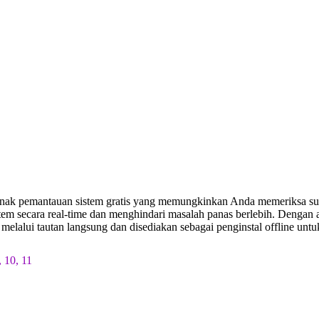
unak pemantauan sistem gratis yang memungkinkan Anda memeriksa suh
stem secara real-time dan menghindari masalah panas berlebih. Deng
uh melalui tautan langsung dan disediakan sebagai penginstal offline 
 10, 11
7