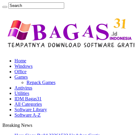
Home
Windows
Office
Games
Repack Games
Antivirus
Utilities
IDM Bagas31
All Categories
Software Library
Software A-Z
Breaking News