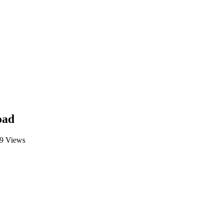
oad
9 Views