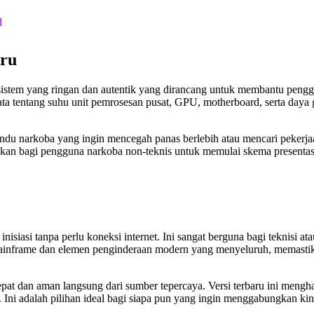
d
ru
sistem yang ringan dan autentik yang dirancang untuk membantu peng
a tentang suhu unit pemrosesan pusat, GPU, motherboard, serta daya 
ndu narkoba yang ingin mencegah panas berlebih atau mencari pekerj
hkan bagi pengguna narkoba non-teknis untuk memulai skema presentas
isiasi tanpa perlu koneksi internet. Ini sangat berguna bagi teknisi
n mainframe dan elemen penginderaan modern yang menyeluruh, memasti
t dan aman langsung dari sumber tepercaya. Versi terbaru ini meng
ni adalah pilihan ideal bagi siapa pun yang ingin menggabungkan kiner