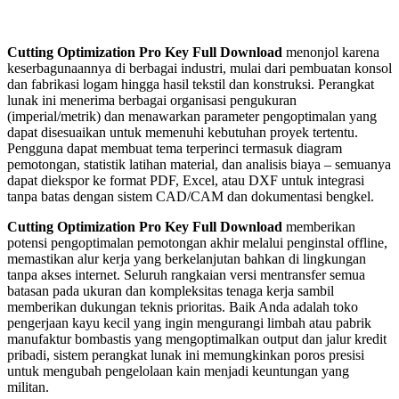
Cutting Optimization Pro Key Full Download
menonjol karena
keserbagunaannya di berbagai industri, mulai dari pembuatan konsol
dan fabrikasi logam hingga hasil tekstil dan konstruksi. Perangkat
lunak ini menerima berbagai organisasi pengukuran
(imperial/metrik) dan menawarkan parameter pengoptimalan yang
dapat disesuaikan untuk memenuhi kebutuhan proyek tertentu.
Pengguna dapat membuat tema terperinci termasuk diagram
pemotongan, statistik latihan material, dan analisis biaya – semuanya
dapat diekspor ke format PDF, Excel, atau DXF untuk integrasi
tanpa batas dengan sistem CAD/CAM dan dokumentasi bengkel.
Cutting Optimization Pro Key Full Download
memberikan
potensi pengoptimalan pemotongan akhir melalui penginstal offline,
memastikan alur kerja yang berkelanjutan bahkan di lingkungan
tanpa akses internet. Seluruh rangkaian versi mentransfer semua
batasan pada ukuran dan kompleksitas tenaga kerja sambil
memberikan dukungan teknis prioritas. Baik Anda adalah toko
pengerjaan kayu kecil yang ingin mengurangi limbah atau pabrik
manufaktur bombastis yang mengoptimalkan output dan jalur kredit
pribadi, sistem perangkat lunak ini memungkinkan poros presisi
untuk mengubah pengelolaan kain menjadi keuntungan yang
militan.