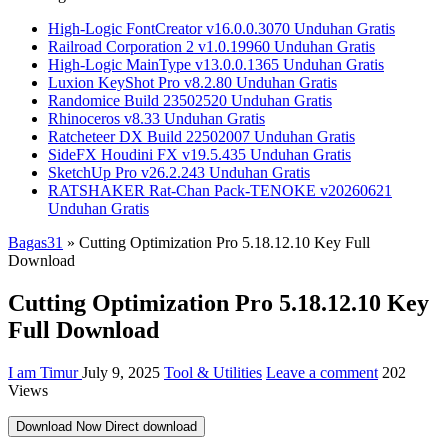
High-Logic FontCreator v16.0.0.3070 Unduhan Gratis
Railroad Corporation 2 v1.0.19960 Unduhan Gratis
High-Logic MainType v13.0.0.1365 Unduhan Gratis
Luxion KeyShot Pro v8.2.80 Unduhan Gratis
Randomice Build 23502520 Unduhan Gratis
Rhinoceros v8.33 Unduhan Gratis
Ratcheteer DX Build 22502007 Unduhan Gratis
SideFX Houdini FX v19.5.435 Unduhan Gratis
SketchUp Pro v26.2.243 Unduhan Gratis
RATSHAKER Rat-Chan Pack-TENOKE v20260621
Unduhan Gratis
Bagas31
»
Cutting Optimization Pro 5.18.12.10 Key Full
Download
Cutting Optimization Pro 5.18.12.10 Key
Full Download
I am Timur
July 9, 2025
Tool & Utilities
Leave a comment
202
Views
Download Now
Direct download