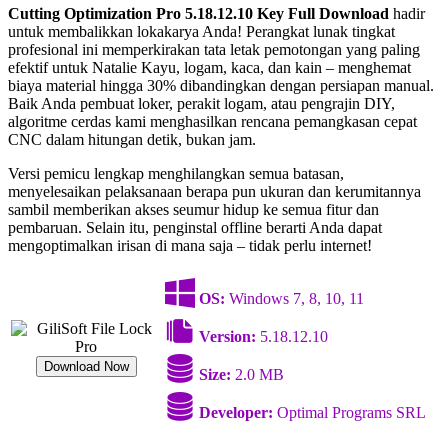
Cutting Optimization Pro 5.18.12.10 Key Full Download
hadir
untuk membalikkan lokakarya Anda! Perangkat lunak tingkat
profesional ini memperkirakan tata letak pemotongan yang paling
efektif untuk Natalie Kayu, logam, kaca, dan kain – menghemat
biaya material hingga 30% dibandingkan dengan persiapan manual.
Baik Anda pembuat loker, perakit logam, atau pengrajin DIY,
algoritme cerdas kami menghasilkan rencana pemangkasan cepat
CNC dalam hitungan detik, bukan jam.
Versi pemicu lengkap menghilangkan semua batasan,
menyelesaikan pelaksanaan berapa pun ukuran dan kerumitannya
sambil memberikan akses seumur hidup ke semua fitur dan
pembaruan. Selain itu, penginstal offline berarti Anda dapat
mengoptimalkan irisan di mana saja – tidak perlu internet!
OS:
Windows 7, 8, 10, 11
Version:
5.18.12.10
Download Now
Size:
2.0 MB
Developer:
Optimal Programs SRL