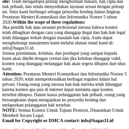
site:
Telah mengadopsi prinsip menghormati hukum, hak cipta dan
hak pribadi, dan selalu menyediakan layanan sesuai dengan prinsip
ini. Situs kami berfungsi sebagai penyedia hosting dalam lingkup
Peraturan Menteri Komunikasi dan Informatika Nomor 5 tahun
2020.
Within the scope of these regulations:
Jika pemilik hak atau asosiasi profesional merasa bahwa konten
telah dibagikan dengan cara yang dianggap ilegal dan hak-hak legal
telah dilanggar terkait dengan masalah hak cipta, Anda dapat
menghubungi manajemen kami melalui alamat email kami di:
info@bagas31.id.
Semua permintaan, keluhan, dan pendapat yang sampai kepada
kami akan diteliti dengan cermat dan jika keluhan dianggap valid,
konten yang dianggap melanggar hak akan segera dihapus dari situs
kami.
Attention:
Peraturan Menteri Komunikasi dan Informatika Nomor 5
tahun 2020; telah memperkenalkan berbagai regulasi dalam hal
privasi. Orang-orang yang merasa hak-hak mereka telah dilanggar
karena konten apa pun di internet dapat meminta agar konten
tersebut dihapus. Dalam kasus pelanggaran hak pribadi, orang yang
bersangkutan dapat mengajukan ke penyedia hosting dan
melaporkan pelanggaran hak tersebut.
NOTE:
Semua Konten Untuk Tujuan Promosi, Disarankan Untuk
Membeli Secara Legal.
Email for Copyright or DMCA contact: info@bagas31.id