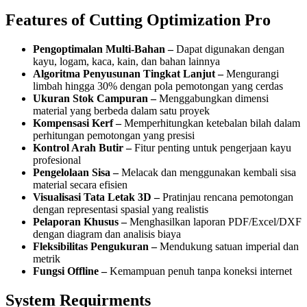
Features of Cutting Optimization Pro
Pengoptimalan Multi-Bahan –
Dapat digunakan dengan
kayu, logam, kaca, kain, dan bahan lainnya
Algoritma Penyusunan Tingkat Lanjut –
Mengurangi
limbah hingga 30% dengan pola pemotongan yang cerdas
Ukuran Stok Campuran –
Menggabungkan dimensi
material yang berbeda dalam satu proyek
Kompensasi Kerf –
Memperhitungkan ketebalan bilah dalam
perhitungan pemotongan yang presisi
Kontrol Arah Butir –
Fitur penting untuk pengerjaan kayu
profesional
Pengelolaan Sisa –
Melacak dan menggunakan kembali sisa
material secara efisien
Visualisasi Tata Letak 3D –
Pratinjau rencana pemotongan
dengan representasi spasial yang realistis
Pelaporan Khusus –
Menghasilkan laporan PDF/Excel/DXF
dengan diagram dan analisis biaya
Fleksibilitas Pengukuran –
Mendukung satuan imperial dan
metrik
Fungsi Offline –
Kemampuan penuh tanpa koneksi internet
System Requirments