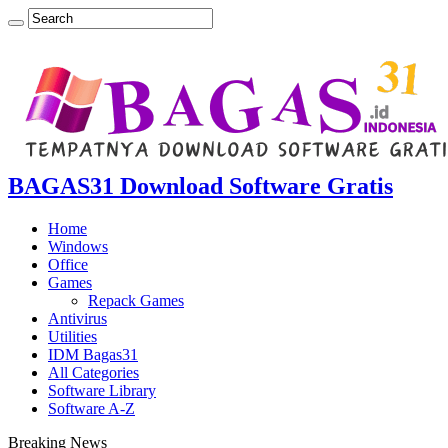
BAGAS31 Download Software Gratis
Home
Windows
Office
Games
Repack Games
Antivirus
Utilities
IDM Bagas31
All Categories
Software Library
Software A-Z
Breaking News