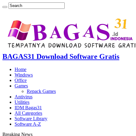
BAGAS31 Download Software Gratis
Home
Windows
Office
Games
Repack Games
Antivirus
Utilities
IDM Bagas31
All Categories
Software Library
Software A-Z
Breaking News