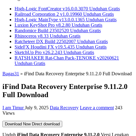
High-Logic FontCreator v16.0.0.3070 Unduhan Gratis
Railroad Corporation 2 v1.0.19960 Unduhan Gratis
High-Logic MainType v13.0.0.1365 Unduhan Gratis
Luxion KeyShot Pro v8.2.80 Unduhan Gratis
Randomice Build 23502520 Unduhan Gratis
Rhinoceros v8.33 Unduhan Gratis
Ratcheteer DX Build 22502007 Unduhan Gratis
SideFX Houdini FX v19.5.435 Unduhan Gratis
SketchUp Pro v26.2.243 Unduhan Gratis
RATSHAKER Rat-Chan Pack-TENOKE v20260621
Unduhan Gratis
Bagas31
»
iFind Data Recovery Enterprise 9.11.2.0 Full Download
iFind Data Recovery Enterprise 9.11.2.0
Full Download
I am Timur
July 9, 2025
Data Recovery
Leave a comment
243
Views
Download Now
Direct download
Unduh
iFind Data Recovery Enterprise 9.11.2.0
Versi Lengkap