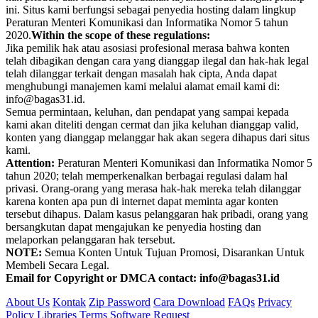
ini. Situs kami berfungsi sebagai penyedia hosting dalam lingkup
Peraturan Menteri Komunikasi dan Informatika Nomor 5 tahun
2020.
Within the scope of these regulations:
Jika pemilik hak atau asosiasi profesional merasa bahwa konten
telah dibagikan dengan cara yang dianggap ilegal dan hak-hak legal
telah dilanggar terkait dengan masalah hak cipta, Anda dapat
menghubungi manajemen kami melalui alamat email kami di:
info@bagas31.id.
Semua permintaan, keluhan, dan pendapat yang sampai kepada
kami akan diteliti dengan cermat dan jika keluhan dianggap valid,
konten yang dianggap melanggar hak akan segera dihapus dari situs
kami.
Attention:
Peraturan Menteri Komunikasi dan Informatika Nomor 5
tahun 2020; telah memperkenalkan berbagai regulasi dalam hal
privasi. Orang-orang yang merasa hak-hak mereka telah dilanggar
karena konten apa pun di internet dapat meminta agar konten
tersebut dihapus. Dalam kasus pelanggaran hak pribadi, orang yang
bersangkutan dapat mengajukan ke penyedia hosting dan
melaporkan pelanggaran hak tersebut.
NOTE:
Semua Konten Untuk Tujuan Promosi, Disarankan Untuk
Membeli Secara Legal.
Email for Copyright or DMCA contact: info@bagas31.id
About Us
Kontak
Zip Password
Cara Download
FAQs
Privacy
Policy
Libraries
Terms
Software Request