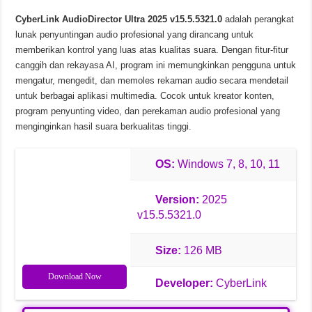
CyberLink AudioDirector Ultra 2025 v15.5.5321.0
adalah perangkat
Chinese Frontiers v2.3.2582 Unduhan Gratis
lunak penyuntingan audio profesional yang dirancang untuk
memberikan kontrol yang luas atas kualitas suara. Dengan fitur-fitur
canggih dan rekayasa AI, program ini memungkinkan pengguna untuk
mengatur, mengedit, dan memoles rekaman audio secara mendetail
untuk berbagai aplikasi multimedia. Cocok untuk kreator konten,
program penyunting video, dan perekaman audio profesional yang
menginginkan hasil suara berkualitas tinggi.
OS:
Windows 7, 8, 10, 11
Version:
2025
v15.5.5321.0
Size:
126 MB
Download Now
Developer:
CyberLink