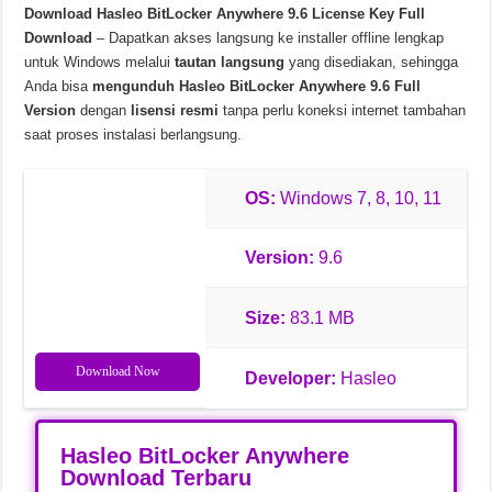
Download Hasleo BitLocker Anywhere 9.6 License Key Full
Chinese Frontiers v2.3.2582 Unduhan Gratis
Download
– Dapatkan akses langsung ke installer offline lengkap
untuk Windows melalui
tautan langsung
yang disediakan, sehingga
Anda bisa
mengunduh Hasleo BitLocker Anywhere 9.6 Full
Version
dengan
lisensi resmi
tanpa perlu koneksi internet tambahan
saat proses instalasi berlangsung.
OS:
Windows 7, 8, 10, 11
Version:
9.6
Size:
83.1 MB
Download Now
Developer:
Hasleo
Hasleo BitLocker Anywhere
Download Terbaru