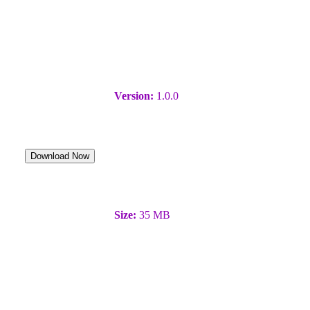
Version:
1.0.0
Download Now
Size:
35 MB