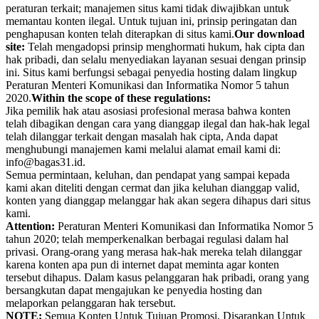
peraturan terkait; manajemen situs kami tidak diwajibkan untuk
memantau konten ilegal. Untuk tujuan ini, prinsip peringatan dan
penghapusan konten telah diterapkan di situs kami.
Our download
site:
Telah mengadopsi prinsip menghormati hukum, hak cipta dan
hak pribadi, dan selalu menyediakan layanan sesuai dengan prinsip
ini. Situs kami berfungsi sebagai penyedia hosting dalam lingkup
Peraturan Menteri Komunikasi dan Informatika Nomor 5 tahun
2020.
Within the scope of these regulations:
Jika pemilik hak atau asosiasi profesional merasa bahwa konten
telah dibagikan dengan cara yang dianggap ilegal dan hak-hak legal
telah dilanggar terkait dengan masalah hak cipta, Anda dapat
menghubungi manajemen kami melalui alamat email kami di:
info@bagas31.id.
Semua permintaan, keluhan, dan pendapat yang sampai kepada
kami akan diteliti dengan cermat dan jika keluhan dianggap valid,
konten yang dianggap melanggar hak akan segera dihapus dari situs
kami.
Attention:
Peraturan Menteri Komunikasi dan Informatika Nomor 5
tahun 2020; telah memperkenalkan berbagai regulasi dalam hal
privasi. Orang-orang yang merasa hak-hak mereka telah dilanggar
karena konten apa pun di internet dapat meminta agar konten
tersebut dihapus. Dalam kasus pelanggaran hak pribadi, orang yang
bersangkutan dapat mengajukan ke penyedia hosting dan
melaporkan pelanggaran hak tersebut.
NOTE:
Semua Konten Untuk Tujuan Promosi, Disarankan Untuk