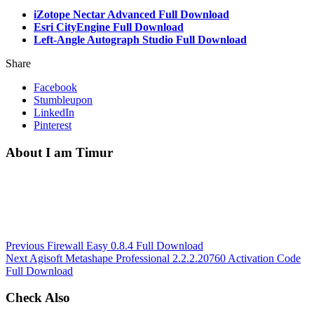
iZotope Nectar Advanced Full Download
Esri CityEngine Full Download
Left-Angle Autograph Studio Full Download
Share
Facebook
Stumbleupon
LinkedIn
Pinterest
About I am Timur
Previous
Firewall Easy 0.8.4 Full Download
Next
Agisoft Metashape Professional 2.2.2.20760 Activation Code
Full Download
Check Also