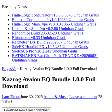
Breaking News
High-Logic FontCreator v16.0.0.3070 Unduhan Gratis
Railroad Corporation 2 v1.0.19960 Unduhan Gratis
High-Logic MainType v13.0.0.1365 Unduhan Gratis
Luxion KeyShot Pro v8.2.80 Unduhan Gratis
Randomice Build 23502520 Unduhan Gratis
Rhinoceros v8.33 Unduhan Gratis
Ratcheteer DX Build 22502007 Unduhan Gratis
SideFX Houdini FX v19.5.435 Unduhan Gratis
SketchUp Pro v26.2.243 Unduhan Gratis
RATSHAKER Rat-Chan Pack-TENOKE v20260621
Unduhan Gratis
Bagas31
»
Kazrog Avalon EQ Bundle 1.0.0 Full Download
Kazrog Avalon EQ Bundle 1.0.0 Full
Download
I am Timur
June 30, 2025
Audio & Music
Leave a comment
78
Views
Download Now
Direct download