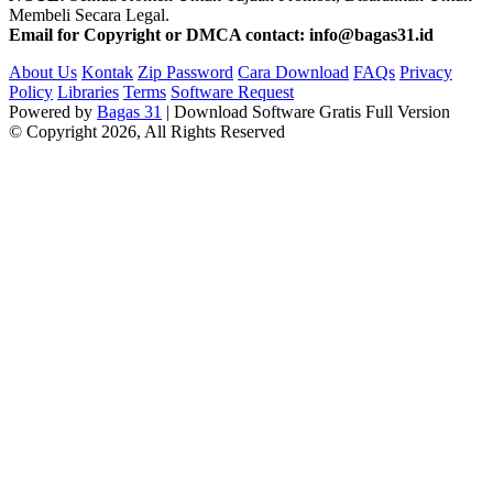
Membeli Secara Legal.
Email for Copyright or DMCA contact: info@bagas31.id
About Us
Kontak
Zip Password
Cara Download
FAQs
Privacy
Policy
Libraries
Terms
Software Request
Powered by
Bagas 31
| Download Software Gratis Full Version
© Copyright 2026, All Rights Reserved