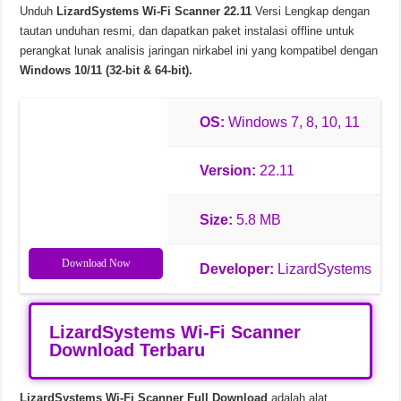
Unduh
LizardSystems Wi-Fi Scanner 22.11
Versi Lengkap dengan
Soda PDF Desktop Pro v15.0.12.24792 Unduhan Gratis
tautan unduhan resmi, dan dapatkan paket instalasi offline untuk
perangkat lunak analisis jaringan nirkabel ini yang kompatibel dengan
Windows 10/11 (32-bit & 64-bit).
OS:
Windows 7, 8, 10, 11
Version:
22.11
Size:
5.8 MB
Download Now
Developer:
LizardSystems
LizardSystems Wi-Fi Scanner
Download Terbaru
LizardSystems Wi-Fi Scanner Full Download
adalah alat