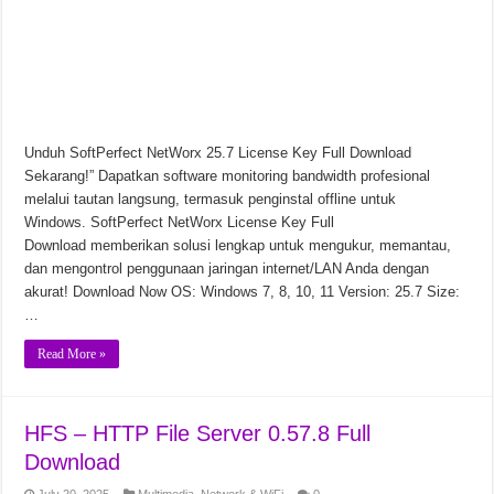
Unduh SoftPerfect NetWorx 25.7 License Key Full Download
Sekarang!” Dapatkan software monitoring bandwidth profesional
melalui tautan langsung, termasuk penginstal offline untuk
Windows. SoftPerfect NetWorx License Key Full
Download memberikan solusi lengkap untuk mengukur, memantau,
dan mengontrol penggunaan jaringan internet/LAN Anda dengan
akurat! Download Now OS: Windows 7, 8, 10, 11 Version: 25.7 Size:
…
Read More »
HFS – HTTP File Server 0.57.8 Full
Download
July 20, 2025
Multimedia
,
Network & WiFi
0