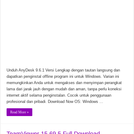
Soda PDF Desktop Pro v15.0.12.24792 Unduhan Gratis
Unduh AnyDesk 9.6.1 Versi Lengkap dengan tautan langsung dan
dapatkan penginstal offline program ini untuk Windows. Varian ini
memungkinkan Anda untuk mengakses dan menyimpan perangkat
lama dari jarak jauh dengan mudah dan aman, tanpa perlu koneksi
internet aktif selama penginstalan. Cocok untuk penggunaan
profesional dan pribadi. Download Now OS: Windows …
Read More »
TeamViewer 15.69.5 Full Download