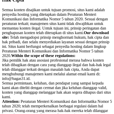
Semua konten disajikan untuk tujuan promosi, situs kami adalah
penyedia hosting yang ditetapkan dalam Peraturan Menteri
Komunikasi dan Informatika Nomor 5 tahun 2020. Sesuai dengan
peraturan terkait; manajemen situs kami tidak diwajibkan untuk
memantau konten ilegal. Untuk tujuan ini, prinsip peringatan dan
penghapusan konten telah diterapkan di situs kami.
Our download
site:
Telah mengadopsi prinsip menghormati hukum, hak cipta dan
hak pribadi, dan selalu menyediakan layanan sesuai dengan prinsip
ini. Situs kami berfungsi sebagai penyedia hosting dalam lingkup
Peraturan Menteri Komunikasi dan Informatika Nomor 5 tahun
2020.
Within the scope of these regulations:
Jika pemilik hak atau asosiasi profesional merasa bahwa konten
telah dibagikan dengan cara yang dianggap ilegal dan hak-hak legal
telah dilanggar terkait dengan masalah hak cipta, Anda dapat
menghubungi manajemen kami melalui alamat email kami di:
info@bagas31.id.
Semua permintaan, keluhan, dan pendapat yang sampai kepada
kami akan diteliti dengan cermat dan jika keluhan dianggap valid,
konten yang dianggap melanggar hak akan segera dihapus dari situs
kami.
Attention:
Peraturan Menteri Komunikasi dan Informatika Nomor 5
tahun 2020; telah memperkenalkan berbagai regulasi dalam hal
privasi. Orang-orang yang merasa hak-hak mereka telah dilanggar