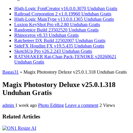
High-Logic FontCreator v16.0.0.3070 Unduhan Gratis
Railroad Corporation 2 v1.0.19960 Unduhan Gratis
High-Logic MainType v13.0.0.1365 Unduhan Gratis
Luxion KeyShot Pro v8.2.80 Unduhan Gratis
Randomice Build 23502520 Unduhan Gratis
Rhinoceros v8.33 Unduhan Gratis
Ratcheteer DX Build 22502007 Unduhan Gratis
SideFX Houdini FX v19.5.435 Unduhan Gratis
SketchUp Pro v26.2.243 Unduhan Gratis
RATSHAKER Rat-Chan Pack-TENOKE v20260621
Unduhan Gratis
Bagas31
»
Magix Photostory Deluxe v25.0.1.318 Unduhan Gratis
Magix Photostory Deluxe v25.0.1.318
Unduhan Gratis
admin
1 week ago
Photo Editing
Leave a comment
2 Views
Related Articles