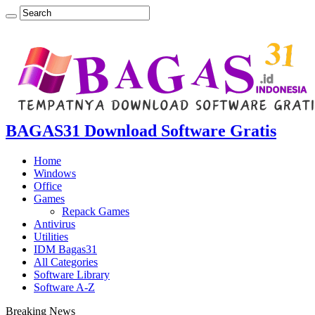
BAGAS31 Download Software Gratis
Home
Windows
Office
Games
Repack Games
Antivirus
Utilities
IDM Bagas31
All Categories
Software Library
Software A-Z
Breaking News