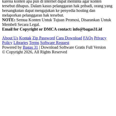
karena konten apa pun di internet dapat meminta agar konten
tersebut dihapus. Dalam kasus pelanggaran hak pribadi, orang yang
bersangkutan dapat mengajukan ke penyedia hosting dan
melaporkan pelanggaran hak tersebut.
NOTE:
Semua Konten Untuk Tujuan Promosi, Disarankan Untuk
Membeli Secara Legal.
Email for Copyright or DMCA contact: info@bagas31.id
About Us
Kontak
Zip Password
Cara Download
FAQs
Privacy
Policy
Libraries
Terms
Software Request
Powered by
Bagas 31
| Download Software Gratis Full Version
© Copyright 2026, All Rights Reserved