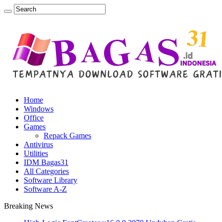
Home
Windows
Office
Games
Repack Games
Antivirus
Utilities
IDM Bagas31
All Categories
Software Library
Software A-Z
Breaking News