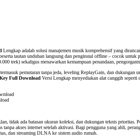
d
Lengkap adalah solusi manajemen musik komprehensif yang dirancang
, beserta tautan unduhan langsung dan penginstal offline – cocok unt
00.000 trek) sekaligus menawarkan kemampuan penandaan, pengorganisasia
lnya termasuk pemutaran tanpa jeda, leveling ReplayGain, dan dukun
Key Full Download
Versi Lengkap menyediakan alat canggih seperti de
nload
klan, tidak ada batasan ukuran koleksi, dan dukungan teknis prioritas
tanpa akses internet setelah aktivasi. Bagi pengguna yang ahli, perang
litas, dan streaming DLNA ke sistem audio rumah.