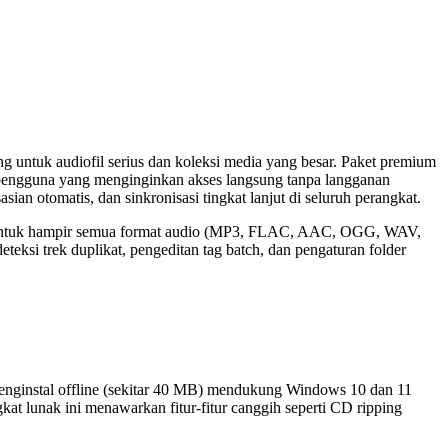
 untuk audiofil serius dan koleksi media yang besar. Paket premium
uk pengguna yang menginginkan akses langsung tanpa langganan
n otomatis, dan sinkronisasi tingkat lanjut di seluruh perangkat.
gan untuk hampir semua format audio (MP3, FLAC, AAC, OGG, WAV,
teksi trek duplikat, pengeditan tag batch, dan pengaturan folder
. Penginstal offline (sekitar 40 MB) mendukung Windows 10 dan 11
kat lunak ini menawarkan fitur-fitur canggih seperti CD ripping