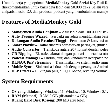
Untuk kinerja yang optimal,
MediaMonkey Gold Serial Key Full 
direkomendasikan untuk basis data lebih dari 50.000 trek). Selalu ve
arsiparis musik, DJ, dan produser podcast yang membutuhkan manaj
Features of MediaMonkey Gold
Manajemen Audio Lanjutan
– Atur lebih dari 100.000 pusta
Auto-Tagging Wizard
– Perbaiki metadata menggunakan basis
Dukungan Audio Resolusi Tinggi –
Pemutaran & konversi 
Smart Playlist –
Daftar dinamis berdasarkan peringkat, jumlah 
Audio Converter –
Transkode antara 20+ format dengan pelest
CD Ripping –
Ekstraksi akurat dengan pencarian metadata oto
Podcast Manager –
Unduh, atur, dan kendalikan kecepatan po
DLNA/UPnP Streaming
– Transmisikan ke sistem audio rum
Mobile Sync
– Sinkronisasi dua arah dengan perangkat Andro
DSP Effects
– Dukungan plugin EQ 10-band, leveling volum
System Requirments
OS yang didukung:
Windows 11, Windows 10, Windows 8.1
RAM (Memori):
RAM 2 GB (disarankan 4 GB)
Ruang Hard Disk Kosong:
200 MB atau lebih