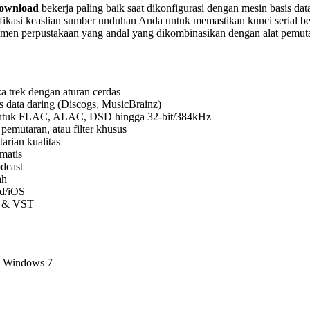
Download
bekerja paling baik saat dikonfigurasi dengan mesin basis d
rifikasi keaslian sumber unduhan Anda untuk memastikan kunci serial b
emen perpustakaan yang andal yang dikombinasikan dengan alat pemuta
ka trek dengan aturan cerdas
 data daring (Discogs, MusicBrainz)
untuk FLAC, ALAC, DSD hingga 32-bit/384kHz
pemutaran, atau filter khusus
arian kualitas
matis
dcast
ah
id/iOS
e & VST
, Windows 7