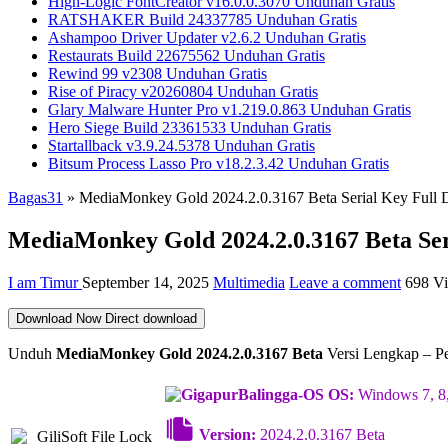
High-Logic FontCreator v16.0.0.3070 Unduhan Gratis
RATSHAKER Build 24337785 Unduhan Gratis
Ashampoo Driver Updater v2.6.2 Unduhan Gratis
Restaurats Build 22675562 Unduhan Gratis
Rewind 99 v2308 Unduhan Gratis
Rise of Piracy v20260804 Unduhan Gratis
Glary Malware Hunter Pro v1.219.0.863 Unduhan Gratis
Hero Siege Build 23361533 Unduhan Gratis
Startallback v3.9.24.5378 Unduhan Gratis
Bitsum Process Lasso Pro v18.2.3.42 Unduhan Gratis
Bagas31
»
MediaMonkey Gold 2024.2.0.3167 Beta Serial Key Full
MediaMonkey Gold 2024.2.0.3167 Beta Ser
I am Timur
September 14, 2025
Multimedia
Leave a comment
698 V
Download Now
Direct download
Unduh
MediaMonkey Gold 2024.2.0.3167 Beta
Versi Lengkap – Pe
OS:
Windows 7, 8,
Version:
2024.2.0.3167 Beta