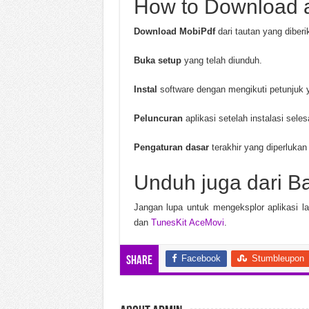
How to Download a
Download MobiPdf
dari tautan yang diberik
Buka setup
yang telah diunduh.
Instal
software dengan mengikuti petunjuk y
Peluncuran
aplikasi setelah instalasi seles
Pengaturan dasar
terakhir yang diperlukan
Unduh juga dari B
Jangan lupa untuk mengeksplor aplikasi l
dan
TunesKit AceMovi
.
Facebook
Stumbleupon
Share