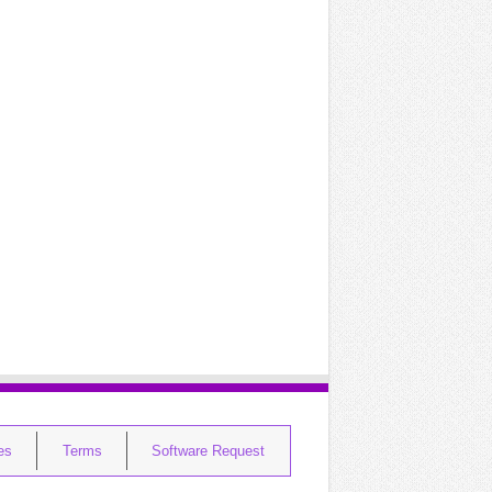
ies
Terms
Software Request