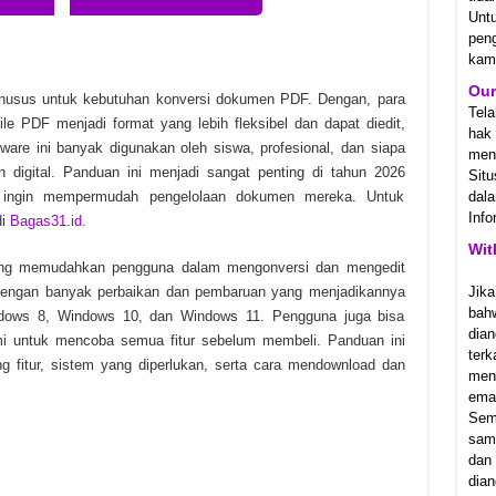
Unt
1.23831 Unduhan Gratis
pen
kam
Ostfront v1.064.0 Unduhan Gratis
Our
2 Unduhan Gratis
khusus untuk kebutuhan konversi dokumen PDF. Dengan, para
Tel
 PDF menjadi format yang lebih fleksibel dan dapat diedit,
hak
tware ini banyak digunakan oleh siswa, profesional, dan siapa
meny
 digital. Panduan ini menjadi sangat penting di tahun 2026
Sit
 ingin mempermudah pengelolaan dokumen mereka. Untuk
dala
Info
di
Bagas31.id
.
Wit
yang memudahkan pengguna dalam mengonversi dan mengedit
r dengan banyak perbaikan dan pembaruan yang menjadikannya
Jika
bah
ndows 8, Windows 10, dan Windows 11. Pengguna juga bisa
dian
mi untuk mencoba semua fitur sebelum membeli. Panduan ini
ter
g fitur, sistem yang diperlukan, serta cara mendownload dan
men
emai
Sem
samp
dan
dian