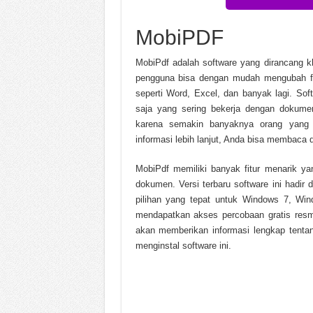
Black Myth Wukong v1.0.2
MobiPDF
Call to Arms Gates of Hell 
Chinese Frontiers v2.3.258
MobiPdf adalah software yang dirancang 
pengguna bisa dengan mudah mengubah file
seperti Word, Excel, dan banyak lagi. Sof
saja yang sering bekerja dengan dokumen
karena semakin banyaknya orang yang
informasi lebih lanjut, Anda bisa membaca 
MobiPdf memiliki banyak fitur menarik 
dokumen. Versi terbaru software ini hadi
pilihan yang tepat untuk Windows 7, Wi
mendapatkan akses percobaan gratis res
akan memberikan informasi lengkap tentan
menginstal software ini.