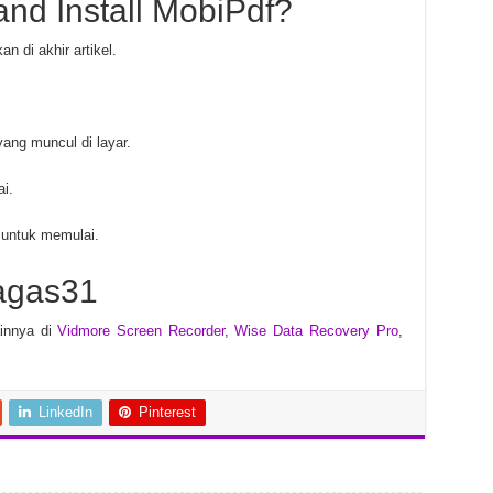
nd Install MobiPdf?
an di akhir artikel.
ang muncul di layar.
ai.
 untuk memulai.
agas31
ainnya di
Vidmore Screen Recorder
,
Wise Data Recovery Pro
,
LinkedIn
Pinterest