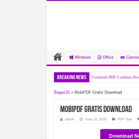
Windows
Office
Game
Breaking News
Coolutils PDF Combine Pro
R-Studio v9.5.191810 Undu
Bagas31
»
MobiPDF Gratis Download
System Mechanic Pro v26.3
DYSPLACED v0.7.7.2 Undu
MobiPDF Gratis Download
CloverPit Build 22785177 
admin
June 16, 2026
PDF Tool
Chop Chains v1.0.8 Unduha
Download N
Draft Day Sports Pro Baske