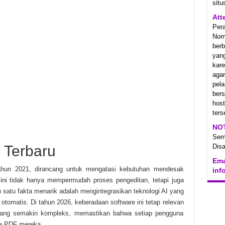
situ
Att
Per
Nom
berb
yan
kare
aga
pel
ber
hos
ters
NO
Se
 Terbaru
Disa
Ema
tahun 2021, dirancang untuk mengatasi kebutuhan mendesak
inf
 ini tidak hanya mempermudah proses pengeditan, tetapi juga
atu fakta menarik adalah mengintegrasikan teknologi AI yang
matis. Di tahun 2026, keberadaan software ini tetap relevan
yang semakin kompleks, memastikan bahwa setiap pengguna
ile PDF mereka.