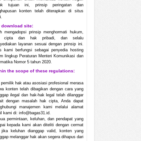
uk tujuan ini, prinsip peringatan dan
ghapusan konten telah diterapkan di situs
i.
 download site:
ah mengadopsi prinsip menghormati hukum,
 cipta dan hak pribadi, dan selalu
ediakan layanan sesuai dengan prinsip ini.
us kami berfungsi sebagai penyedia hosting
m lingkup Peraturan Menteri Komunikasi dan
rmatika Nomor 5 tahun 2020.
hin the scope of these regulations:
 pemilik hak atau asosiasi profesional merasa
wa konten telah dibagikan dengan cara yang
ggap ilegal dan hak-hak legal telah dilanggar
kait dengan masalah hak cipta, Anda dapat
ghubungi manajemen kami melalui alamat
l kami di: info@bagas31.id.
ua permintaan, keluhan, dan pendapat yang
ai kepada kami akan diteliti dengan cermat
 jika keluhan dianggap valid, konten yang
ggap melanggar hak akan segera dihapus dari