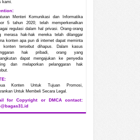
s kami.
ention:
aturan Menteri Komunikasi dan Informatika
or 5 tahun 2020; telah memperkenalkan
agai regulasi dalam hal privasi. Orang-orang
g merasa hak-hak mereka telah dilanggar
na konten apa pun di internet dapat meminta
r konten tersebut dihapus. Dalam kasus
anggaran hak pribadi, orang yang
sangkutan dapat mengajukan ke penyedia
ting dan melaporkan pelanggaran hak
ebut.
TE:
mua Konten Untuk Tujuan Promosi,
rankan Untuk Membeli Secara Legal.
il for Copyright or DMCA contact:
o@bagas31.id