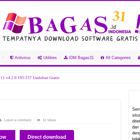
s
Antivirus
Utilities
IDM Bagas31
All Categories
 11 v4.2.0.195-157 Unduhan Gratis
han Gratis
.0.123 Unduhan Gratis
han Gratis
Sem
sit
Unduhan Gratis
Leave a comment
11 Views
dit
dan
n Gratis
deng
ow
Direct download
tball 2026 Build 22850489 Unduhan Gratis
tida