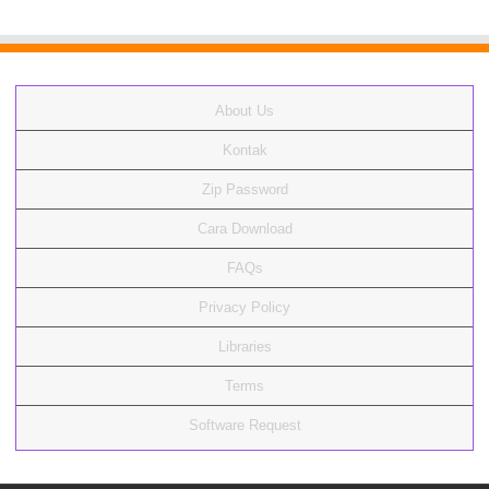
About Us
Kontak
Zip Password
Cara Download
FAQs
Privacy Policy
Libraries
Terms
Software Request