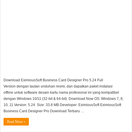
Chinese Frontiers v2.3.2582 Unduhan Gratis
Download EximiousSoft Business Card Designer Pro 5.24 Full
Version dengan tautan unduhan resmi, dan dapatkan paket instalasi
offline untuk software desain kartu nama profesional ini yang kompatibel
dengan Windows 10/11 (32-bit & 64-bit). Download Now OS: Windows 7, 8,
10, 11 Version: 5.24 Size: 33.8 MB Developer: EximiousSoft EximiousSoft
Business Card Designer Pro Download Terbaru …
Read More »