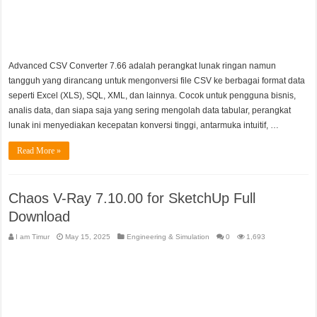
Advanced CSV Converter 7.66 adalah perangkat lunak ringan namun
tangguh yang dirancang untuk mengonversi file CSV ke berbagai format data
seperti Excel (XLS), SQL, XML, dan lainnya. Cocok untuk pengguna bisnis,
analis data, dan siapa saja yang sering mengolah data tabular, perangkat
lunak ini menyediakan kecepatan konversi tinggi, antarmuka intuitif, …
Read More »
Chaos V-Ray 7.10.00 for SketchUp Full
Download
I am Timur
May 15, 2025
Engineering & Simulation
0
1,693