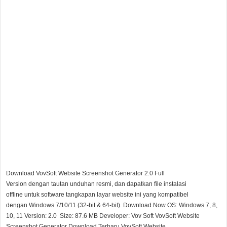
Download VovSoft Website Screenshot Generator 2.0 Full
Version dengan tautan unduhan resmi, dan dapatkan file instalasi
offline untuk software tangkapan layar website ini yang kompatibel
dengan Windows 7/10/11 (32-bit & 64-bit). Download Now OS: Windows 7, 8,
10, 11 Version: 2.0 Size: 87.6 MB Developer: Vov Soft VovSoft Website
Screenshot Generator Download Terbaru VovSoft Website …