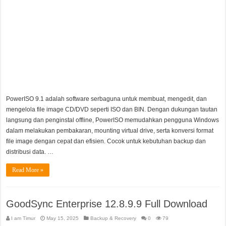
PowerISO 9.1 adalah software serbaguna untuk membuat, mengedit, dan
mengelola file image CD/DVD seperti ISO dan BIN. Dengan dukungan tautan
langsung dan penginstal offline, PowerISO memudahkan pengguna Windows
dalam melakukan pembakaran, mounting virtual drive, serta konversi format
file image dengan cepat dan efisien. Cocok untuk kebutuhan backup dan
distribusi data. …
Read More »
GoodSync Enterprise 12.8.9.9 Full Download
I am Timur
May 15, 2025
Backup & Recovery
0
79