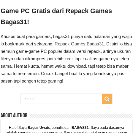
Game PC Gratis dari Repack Games
Bagas31!
Khusus buat para gamers, bagas31 punya satu halaman yang wajib
lo bookmark dari sekarang,
Repack Games Bagas31
. Di sini lo bisa
nemuin game-game PC populer dalam versi repack, artinya ukuran
filenya udah dikompres jadi lebih kecil tapi kualitas game-nya tetep
sama. Hemat kuota, hemat waktu download, tapi tetep bisa mabar
sama temen-temen. Cocok banget buat lo yang koneksinya pas-
pasan tapi pengen tetep gaming!
ABout Author
Halo! Saya
Bagus Uwais
, penulis dari
BAGAS31
. Saya pada dasarnya
adalah seorang pengembang web. Saya memulai perjalanan saya dengan