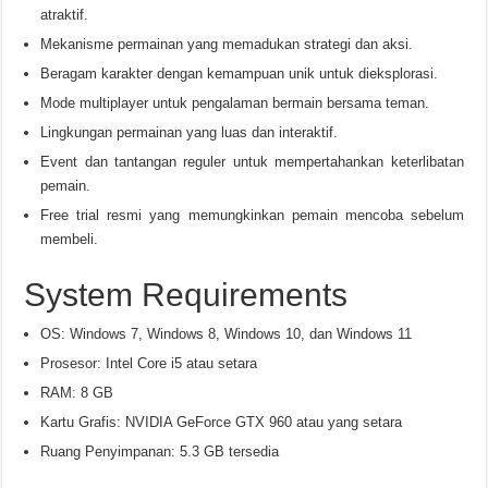
atraktif.
Mekanisme permainan yang memadukan strategi dan aksi.
Beragam karakter dengan kemampuan unik untuk dieksplorasi.
Mode multiplayer untuk pengalaman bermain bersama teman.
Lingkungan permainan yang luas dan interaktif.
Event dan tantangan reguler untuk mempertahankan keterlibatan
pemain.
Free trial resmi yang memungkinkan pemain mencoba sebelum
membeli.
System Requirements
OS: Windows 7, Windows 8, Windows 10, dan Windows 11
Prosesor: Intel Core i5 atau setara
RAM: 8 GB
Kartu Grafis: NVIDIA GeForce GTX 960 atau yang setara
Ruang Penyimpanan: 5.3 GB tersedia