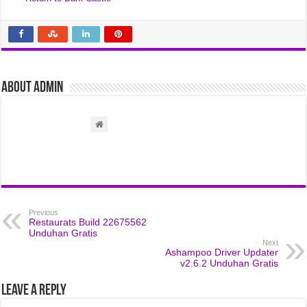
About admin
Previous
Restaurats Build 22675562
Unduhan Gratis
Next
Ashampoo Driver Updater
v2.6.2 Unduhan Gratis
Leave a Reply