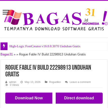
High-Logic FontCreator v16.0.0.3070 Unduhan Gratis
Railroad Corporation 2 v1.0.19960 Unduhan Gratis
Bagas31
»
»
Rogue Fable IV Build 22298913 Unduhan Gratis
High-Logic MainType v13.0.0.1365 Unduhan Gratis
Rogue Fable IV Build 22298913 Unduhan
Luxion KeyShot Pro v8.2.80 Unduhan Gratis
Gratis
Randomice Build 23502520 Unduhan Gratis
admin
May 13, 2026
Roguelike
Leave a comment
Rhinoceros v8.33 Unduhan Gratis
0 Views
Ratcheteer DX Build 22502007 Unduhan Gratis
Download Now
Direct download
SideFX Houdini FX v19.5.435 Unduhan Gratis
SketchUp Pro v26.2.243 Unduhan Gratis