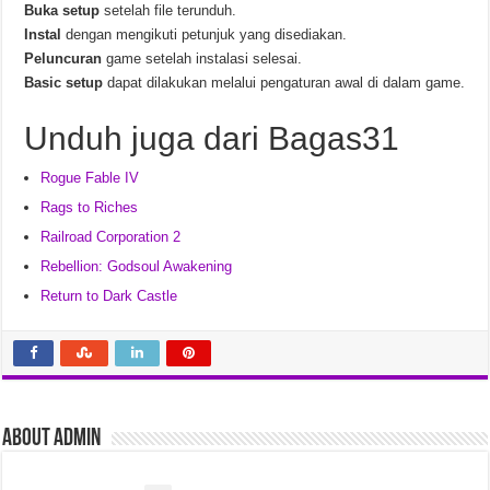
Buka setup
setelah file terunduh.
Instal
dengan mengikuti petunjuk yang disediakan.
Peluncuran
game setelah instalasi selesai.
Basic setup
dapat dilakukan melalui pengaturan awal di dalam game.
Unduh juga dari Bagas31
Rogue Fable IV
Rags to Riches
Railroad Corporation 2
Rebellion: Godsoul Awakening
Return to Dark Castle
About admin