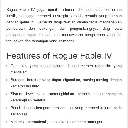
Rogue Fable IV juga memiliki elemen dari permainan-permainan
klasik, sehingga memberi nostalgia kepada pemain yang tumbuh
dengan genre ini. Game ini tetap relevan karena terus mendapatkan
pembaruan dan dukungan dari pengembangnya. Bagi para
penggemar rogue-like, game ini menawarkan pengalaman yang tak
terlupakan dan tantangan yang seimbang.
Features of Rogue Fable IV
Gameplay yang mengasyikkan dengan elemen rogue-like yang
mendalam
Beragam karakter yang dapat digunakan, masing-masing dengan
kemampuan unik
Sistem level yang memungkinkan pemain mengembangkan
keterampilan mereka
Penuh dengan beragam item dan loot yang memberi kejutan pada
setiap sesi
Mekanika permadeath, meningkatkan elemen tantangan