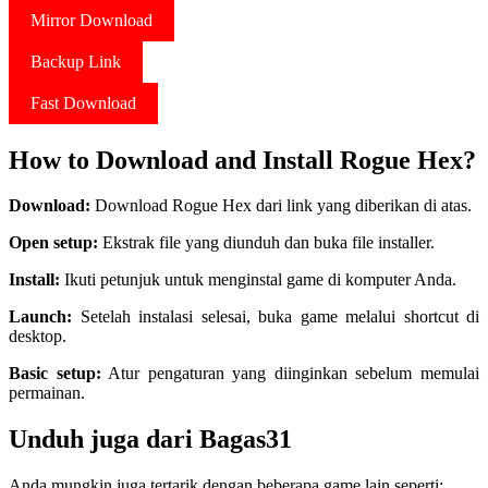
Mirror Download
Backup Link
Fast Download
How to Download and Install Rogue Hex?
Download:
Download Rogue Hex dari link yang diberikan di atas.
Open setup:
Ekstrak file yang diunduh dan buka file installer.
Install:
Ikuti petunjuk untuk menginstal game di komputer Anda.
Launch:
Setelah instalasi selesai, buka game melalui shortcut di
desktop.
Basic setup:
Atur pengaturan yang diinginkan sebelum memulai
permainan.
Unduh juga dari Bagas31
Anda mungkin juga tertarik dengan beberapa game lain seperti: