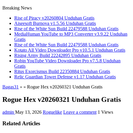
Breaking News
Rise of Piracy v20260804 Unduhan Gratis
Aiseesoft Burnova v1.5.56 Unduhan Gratis
Rise of the White Sun Build 22479588 Unduhan Gratis
MediaHuman YouTube to MP3 Converter v3.9.22 Unduhan
Gratis
Rise of the White Sun Build 22479588 Unduhan Gratis
Kotato All Video Downloader Pro v10.5.1 Unduhan Gratis
Rising Army Build 22242895 Unduhan Gratis
Robin YouTube Video Downloader Pro v7.5.8 Unduhan
Gratis
Ritus Exorcismus Build 22350884 Unduhan Gratis
Relic Guardian Tower Defense v1.17 Unduhan Gratis
Bagas31
»
»
Rogue Hex v20260321 Unduhan Gratis
Rogue Hex v20260321 Unduhan Gratis
admin
May 13, 2026
Roguelike
Leave a comment
1 Views
Related Articles