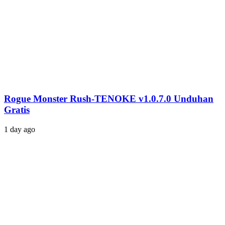
Rogue Monster Rush-TENOKE v1.0.7.0 Unduhan
Gratis
1 day ago