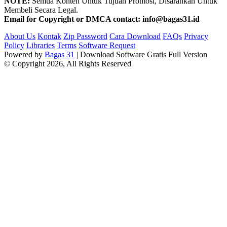
NOTE:
Semua Konten Untuk Tujuan Promosi, Disarankan Untuk
Membeli Secara Legal.
Email for Copyright or DMCA contact: info@bagas31.id
About Us
Kontak
Zip Password
Cara Download
FAQs
Privacy
Policy
Libraries
Terms
Software Request
Powered by
Bagas 31
| Download Software Gratis Full Version
© Copyright 2026, All Rights Reserved