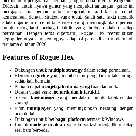
memberikan pengalaman bermain yang berbeda di genre Roguelite.
Didesain untuk nyawa gamer yang menyukai tantangan, game ini
mengajak para pemain untuk menghadapi konflik dan meraih
kemenangan dengan strategi yang tepat. Salah satu fakta menarik
adalah game ini memiliki elemen yang memungkinkan pemain
untuk mengalami berbagai taktik yang berbeda dalam setiap
permainan. Dengan terus diperbarui, Rogue Hex membuktikan
kepopulerannya dan pentingnya adaptasi game di era modern ini,
terutama di tahun 2026.
Features of Rogue Hex
Dukungan untuk
multiple strategy
dalam setiap permainan.
Elemen
roguelite
yang memberikan pengalaman tak terduga
setiap kali bermain.
Pemain dapat
menjelajahi dunia yang luas
dan unik.
Desain visual yang
menarik dan interaktif
.
Sistem
kustomisasi
yang mendalam untuk karakter dan
strategi.
Fitur
multiplayer
yang memungkinkan bersaing dengan
pemain lain.
Dukungan untuk
berbagai platform
termasuk Windows.
Jumlah
mode permainan
yang bervariasi, menjadikan setiap
sesi baru berbeda.