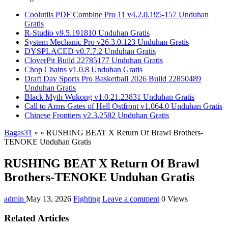
Coolutils PDF Combine Pro 11 v4.2.0.195-157 Unduhan
Gratis
R-Studio v9.5.191810 Unduhan Gratis
System Mechanic Pro v26.3.0.123 Unduhan Gratis
DYSPLACED v0.7.7.2 Unduhan Gratis
CloverPit Build 22785177 Unduhan Gratis
Chop Chains v1.0.8 Unduhan Gratis
Draft Day Sports Pro Basketball 2026 Build 22850489
Unduhan Gratis
Black Myth Wukong v1.0.21.23831 Unduhan Gratis
Call to Arms Gates of Hell Ostfront v1.064.0 Unduhan Gratis
Chinese Frontiers v2.3.2582 Unduhan Gratis
Bagas31
»
»
RUSHING BEAT X Return Of Brawl Brothers-
TENOKE Unduhan Gratis
RUSHING BEAT X Return Of Brawl
Brothers-TENOKE Unduhan Gratis
admin
May 13, 2026
Fighting
Leave a comment
0 Views
Related Articles