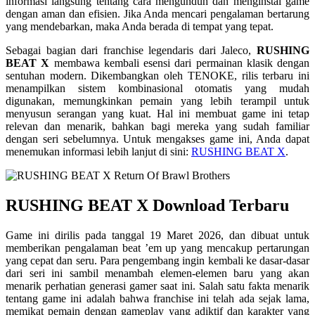
informasi langsung tentang cara mengunduh dan menginstal game
dengan aman dan efisien. Jika Anda mencari pengalaman bertarung
yang mendebarkan, maka Anda berada di tempat yang tepat.
Sebagai bagian dari franchise legendaris dari Jaleco,
RUSHING
BEAT X
membawa kembali esensi dari permainan klasik dengan
sentuhan modern. Dikembangkan oleh TENOKE, rilis terbaru ini
menampilkan sistem kombinasional otomatis yang mudah
digunakan, memungkinkan pemain yang lebih terampil untuk
menyusun serangan yang kuat. Hal ini membuat game ini tetap
relevan dan menarik, bahkan bagi mereka yang sudah familiar
dengan seri sebelumnya. Untuk mengakses game ini, Anda dapat
menemukan informasi lebih lanjut di sini:
RUSHING BEAT X
.
RUSHING BEAT X Download Terbaru
Game ini dirilis pada tanggal 19 Maret 2026, dan dibuat untuk
memberikan pengalaman beat ’em up yang mencakup pertarungan
yang cepat dan seru. Para pengembang ingin kembali ke dasar-dasar
dari seri ini sambil menambah elemen-elemen baru yang akan
menarik perhatian generasi gamer saat ini. Salah satu fakta menarik
tentang game ini adalah bahwa franchise ini telah ada sejak lama,
memikat pemain dengan gameplay yang adiktif dan karakter yang