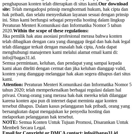
penghapusan konten telah diterapkan di situs kami.
Our download
site:
Telah mengadopsi prinsip menghormati hukum, hak cipta dan
hak pribadi, dan selalu menyediakan layanan sesuai dengan prinsip
ini. Situs kami berfungsi sebagai penyedia hosting dalam lingkup
Peraturan Menteri Komunikasi dan Informatika Nomor 5 tahun
2020.
Within the scope of these regulations:
Jika pemilik hak atau asosiasi profesional merasa bahwa konten
telah dibagikan dengan cara yang dianggap ilegal dan hak-hak legal
telah dilanggar terkait dengan masalah hak cipta, Anda dapat
menghubungi manajemen kami melalui alamat email kami di:
info@bagas31.id.
Semua permintaan, keluhan, dan pendapat yang sampai kepada
kami akan diteliti dengan cermat dan jika keluhan dianggap valid,
konten yang dianggap melanggar hak akan segera dihapus dari situs
kami.
Attention:
Peraturan Menteri Komunikasi dan Informatika Nomor 5
tahun 2020; telah memperkenalkan berbagai regulasi dalam hal
privasi. Orang-orang yang merasa hak-hak mereka telah dilanggar
karena konten apa pun di internet dapat meminta agar konten
tersebut dihapus. Dalam kasus pelanggaran hak pribadi, orang yang
bersangkutan dapat mengajukan ke penyedia hosting dan
melaporkan pelanggaran hak tersebut.
NOTE:
Semua Konten Untuk Tujuan Promosi, Disarankan Untuk
Membeli Secara Legal.
Email for Copyright or DMCA contact: info@bagas31.id