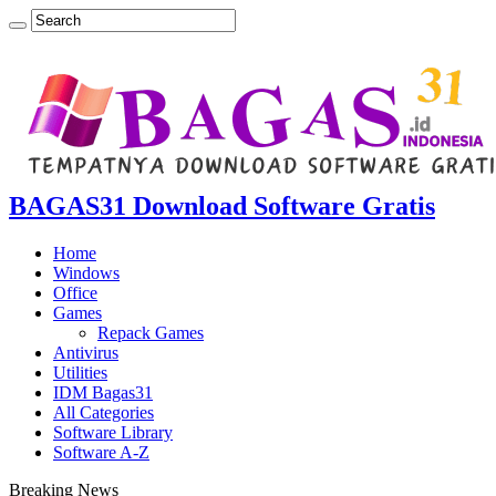
BAGAS31 Download Software Gratis
Home
Windows
Office
Games
Repack Games
Antivirus
Utilities
IDM Bagas31
All Categories
Software Library
Software A-Z
Breaking News