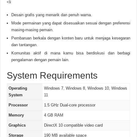
<li
Desain grafis yang menarik dan penuh warna.
Mode permainan yang dapat disesuaikan sesuai dengan preferensi
masing-masing pemain.
Pembaruan berkala dengan konten baru untuk menjaga kesegaran
dan tantangan.
Komunitas aktif di mana kamu bisa berdiskusi dan berbagi
pengalaman dengan pemain lain.
System Requirements
Operating
Windows 7, Windows 8, Windows 10, Windows
System
11
Processor
1.5 GHz Dual-core processor
Memory
4 GB RAM
Graphics
DirectX 10 compatible video card
Storage
190 MB available space