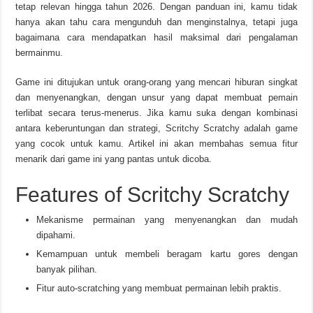
tetap relevan hingga tahun 2026. Dengan panduan ini, kamu tidak
hanya akan tahu cara mengunduh dan menginstalnya, tetapi juga
bagaimana cara mendapatkan hasil maksimal dari pengalaman
bermainmu.
Game ini ditujukan untuk orang-orang yang mencari hiburan singkat
dan menyenangkan, dengan unsur yang dapat membuat pemain
terlibat secara terus-menerus. Jika kamu suka dengan kombinasi
antara keberuntungan dan strategi, Scritchy Scratchy adalah game
yang cocok untuk kamu. Artikel ini akan membahas semua fitur
menarik dari game ini yang pantas untuk dicoba.
Features of Scritchy Scratchy
Mekanisme permainan yang menyenangkan dan mudah
dipahami.
Kemampuan untuk membeli beragam kartu gores dengan
banyak pilihan.
Fitur auto-scratching yang membuat permainan lebih praktis.