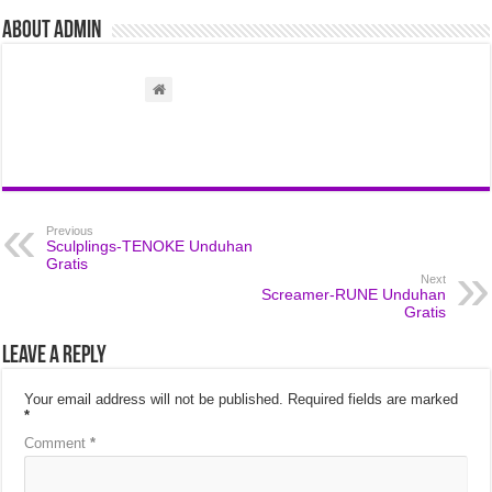
About admin
Previous
Sculplings-TENOKE Unduhan
Gratis
Next
Screamer-RUNE Unduhan
Gratis
Leave a Reply
Your email address will not be published.
Required fields are marked
*
Comment
*