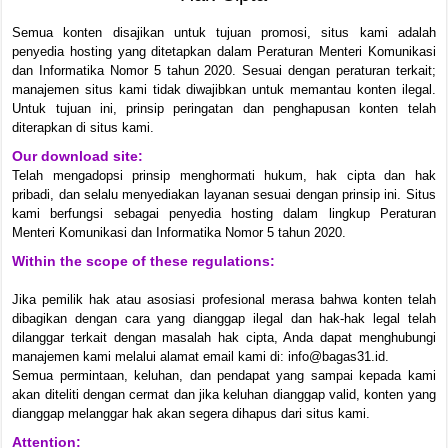
Semua konten disajikan untuk tujuan promosi, situs kami adalah
penyedia hosting yang ditetapkan dalam Peraturan Menteri Komunikasi
dan Informatika Nomor 5 tahun 2020. Sesuai dengan peraturan terkait;
manajemen situs kami tidak diwajibkan untuk memantau konten ilegal.
Untuk tujuan ini, prinsip peringatan dan penghapusan konten telah
diterapkan di situs kami.
Our download site:
Telah mengadopsi prinsip menghormati hukum, hak cipta dan hak
pribadi, dan selalu menyediakan layanan sesuai dengan prinsip ini. Situs
kami berfungsi sebagai penyedia hosting dalam lingkup Peraturan
Menteri Komunikasi dan Informatika Nomor 5 tahun 2020.
Within the scope of these regulations:
Jika pemilik hak atau asosiasi profesional merasa bahwa konten telah
dibagikan dengan cara yang dianggap ilegal dan hak-hak legal telah
dilanggar terkait dengan masalah hak cipta, Anda dapat menghubungi
manajemen kami melalui alamat email kami di: info@bagas31.id.
Semua permintaan, keluhan, dan pendapat yang sampai kepada kami
akan diteliti dengan cermat dan jika keluhan dianggap valid, konten yang
dianggap melanggar hak akan segera dihapus dari situs kami.
Attention: