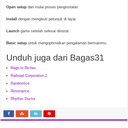
Open setup
dan mulai proses penginstalan.
Install
dengan mengikuti petunjuk di layar.
Launch
game setelah selesai diinstal.
Basic setup
untuk mengoptimalkan pengalaman bermainmu.
Unduh juga dari Bagas31
Rags to Riches
Railroad Corporation 2
RandomIce
Resonance
Rhythm Doctor