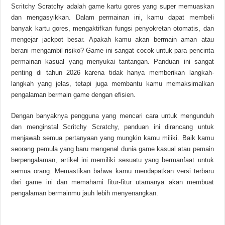
Scritchy Scratchy adalah game kartu gores yang super memuaskan
RATSHAKER Rat-Chan Pack-TENOKE v20260621 Unduhan Gratis
dan mengasyikkan. Dalam permainan ini, kamu dapat membeli
banyak kartu gores, mengaktifkan fungsi penyokretan otomatis, dan
mengejar jackpot besar. Apakah kamu akan bermain aman atau
berani mengambil risiko? Game ini sangat cocok untuk para pencinta
permainan kasual yang menyukai tantangan. Panduan ini sangat
penting di tahun 2026 karena tidak hanya memberikan langkah-
langkah yang jelas, tetapi juga membantu kamu memaksimalkan
pengalaman bermain game dengan efisien.
Dengan banyaknya pengguna yang mencari cara untuk mengunduh
dan menginstal Scritchy Scratchy, panduan ini dirancang untuk
menjawab semua pertanyaan yang mungkin kamu miliki. Baik kamu
seorang pemula yang baru mengenal dunia game kasual atau pemain
berpengalaman, artikel ini memiliki sesuatu yang bermanfaat untuk
semua orang. Memastikan bahwa kamu mendapatkan versi terbaru
dari game ini dan memahami fitur-fitur utamanya akan membuat
pengalaman bermainmu jauh lebih menyenangkan.