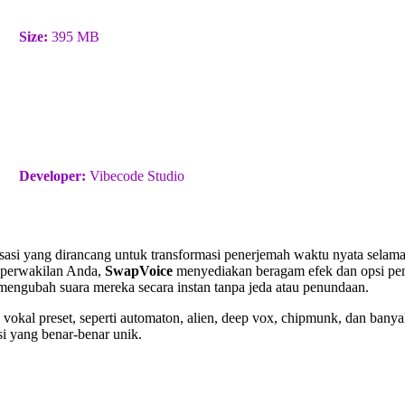
Size:
395 MB
Developer:
Vibecode Studio
asi yang dirancang untuk transformasi penerjemah waktu nyata selama
n perwakilan Anda,
SwapVoice
menyediakan beragam efek dan opsi peny
engubah suara mereka secara instan tanpa jeda atau penundaan.
okal preset, seperti automaton, alien, deep vox, chipmunk, dan banya
si yang benar-benar unik.