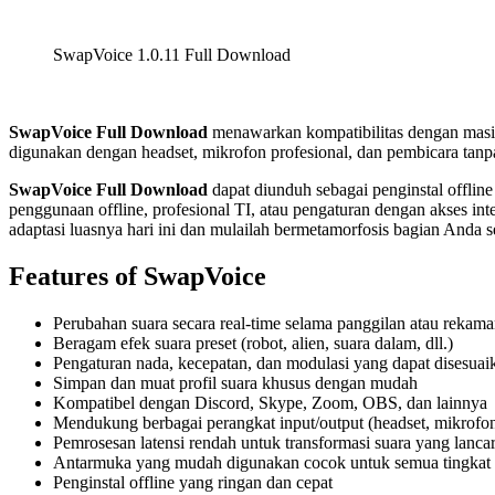
SwapVoice 1.0.11 Full Download
SwapVoice Full Download
menawarkan kompatibilitas dengan masin
digunakan dengan headset, mikrofon profesional, dan pembicara tan
SwapVoice Full Download
dapat diunduh sebagai penginstal offlin
penggunaan offline, profesional TI, atau pengaturan dengan akses int
adaptasi luasnya hari ini dan mulailah bermetamorfosis bagian Anda se
Features of SwapVoice
Perubahan suara secara real-time selama panggilan atau rekam
Beragam efek suara preset (robot, alien, suara dalam, dll.)
Pengaturan nada, kecepatan, dan modulasi yang dapat disesuai
Simpan dan muat profil suara khusus dengan mudah
Kompatibel dengan Discord, Skype, Zoom, OBS, dan lainnya
Mendukung berbagai perangkat input/output (headset, mikrofon
Pemrosesan latensi rendah untuk transformasi suara yang lanca
Antarmuka yang mudah digunakan cocok untuk semua tingkat 
Penginstal offline yang ringan dan cepat