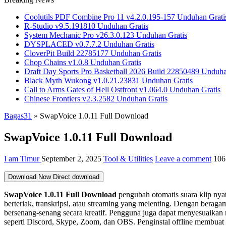
Coolutils PDF Combine Pro 11 v4.2.0.195-157 Unduhan Grati
R-Studio v9.5.191810 Unduhan Gratis
System Mechanic Pro v26.3.0.123 Unduhan Gratis
DYSPLACED v0.7.7.2 Unduhan Gratis
CloverPit Build 22785177 Unduhan Gratis
Chop Chains v1.0.8 Unduhan Gratis
Draft Day Sports Pro Basketball 2026 Build 22850489 Unduha
Black Myth Wukong v1.0.21.23831 Unduhan Gratis
Call to Arms Gates of Hell Ostfront v1.064.0 Unduhan Gratis
Chinese Frontiers v2.3.2582 Unduhan Gratis
Bagas31
»
SwapVoice 1.0.11 Full Download
SwapVoice 1.0.11 Full Download
I am Timur
September 2, 2025
Tool & Utilities
Leave a comment
106
Download Now
Direct download
SwapVoice 1.0.11 Full Download
pengubah otomatis suara klip n
berteriak, transkripsi, atau streaming yang melenting. Dengan beragam
bersenang-senang secara kreatif. Pengguna juga dapat menyesuaikan
seperti Discord, Skype, Zoom, dan OBS. Penginstal offline membuat p