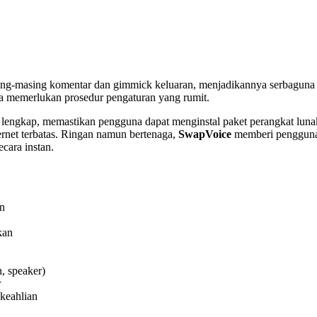
g-masing komentar dan gimmick keluaran, menjadikannya serbaguna di
pa memerlukan prosedur pengaturan yang rumit.
e lengkap, memastikan pengguna dapat menginstal paket perangkat lun
ernet terbatas. Ringan namun bertenaga,
SwapVoice
memberi pengguna k
cara instan.
an
kan
, speaker)
r
keahlian