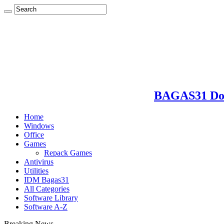
BAGAS31 Dow
Home
Windows
Office
Games
Repack Games
Antivirus
Utilities
IDM Bagas31
All Categories
Software Library
Software A-Z
Breaking News