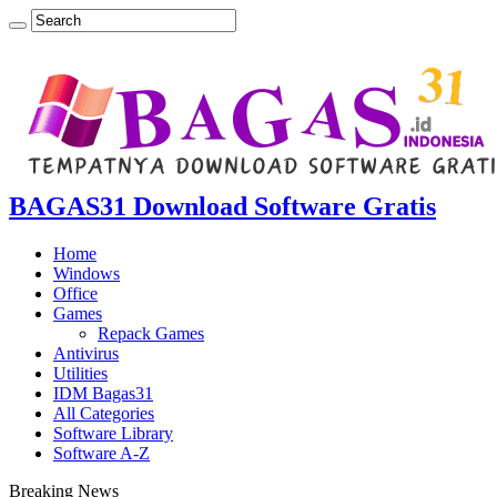
BAGAS31 Download Software Gratis
Home
Windows
Office
Games
Repack Games
Antivirus
Utilities
IDM Bagas31
All Categories
Software Library
Software A-Z
Breaking News