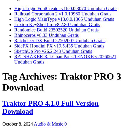
High-Logic FontCreator v16.0.0.3070 Unduhan Gratis
Railroad Corporation 2 v1.0.19960 Unduhan Gratis
High-Logic MainType v13.0.0.1365 Unduhan Gratis
Luxion KeyShot Pro v8.2.80 Unduhan Gratis
Randomice Build 23502520 Unduhan Gratis
Rhinoceros v8.33 Unduhan Gratis
Ratcheteer DX Build 22502007 Unduhan Gratis
SideFX Houdini FX v19.5.435 Unduhan Gratis
SketchUp Pro v26.2.243 Unduhan Gratis
RATSHAKER Rat-Chan Pack-TENOKE v20260621
Unduhan Gratis
Tag Archives:
Traktor PRO 3
Download
Traktor PRO 4.1.0 Full Version
Download
October 8, 2024
Audio & Music
0