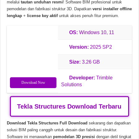
melalui
tautan unduhan resmi
! Software BIM profesional untuk
pemodelan dan fabrikasi struktur 3D. Dapatkan
versi installer offline
Chinese Frontiers v2.3.2582 Unduhan Gratis
lengkap
+
license key aktif
untuk akses penuh fitur premium.
OS:
Windows 10, 11
Version:
2025 SP2
Size:
3.26 GB
Developer:
Trimble
Download Now
Solutions
Tekla Structures Download Terbaru
Download Tekla Structures Full Download
sekarang dan dapatkan
solusi BIM paling canggih untuk desain dan fabrikasi struktur.
Software ini menawarkan
pemodelan 3D presisi
dengan detil tingkat