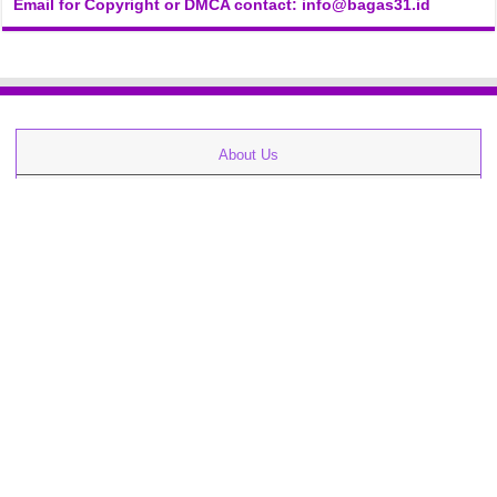
Email for Copyright or DMCA contact: info@bagas31.id
About Us
Kontak
Zip Password
Cara Download
FAQs
Privacy Policy
Libraries
Terms
Software Request