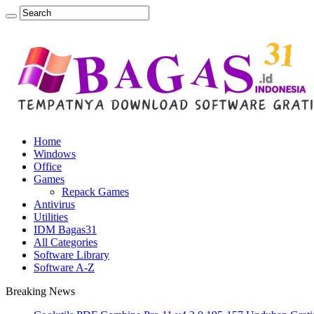
Home
Windows
Office
Games
Repack Games
Antivirus
Utilities
IDM Bagas31
All Categories
Software Library
Software A-Z
Breaking News