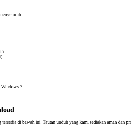
 menyeluruh
ih
t)
, Windows 7
nload
 tersedia di bawah ini. Tautan unduh yang kami sediakan aman dan pr