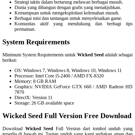
Strategi taktis dalam bertarung melawan berbagai musuh.
Dunia yang dibangun dengan grafis yang menakjubkan.
Kemampuan untuk mengeksploitasi kelemahan musuh.
Berbagai misi dan tantangan untuk menyelesaikan game.
Komunitas aktif yang mendukung dan berbagi tips
permainan.
System Requirements
Minimum System Requirements untuk
Wicked Seed
adalah sebagai
berikut:
OS: Windows 7, Windows 8, Windows 10, Windows 11
Processor: Intel Core i5-2400 / AMD FX-8320
Memory: 8 GB RAM
Graphics: NVIDIA GeForce GTX 660 / AMD Radeon HD
7870
DirectX: Version 11
Storage: 26 GB available space
Wicked Seed Full Version Free Download
Download
Wicked Seed
Full Version dari tombol unduh yang
tersedia di bawah ini. Tautan unduh yang kami sediakan aman dan