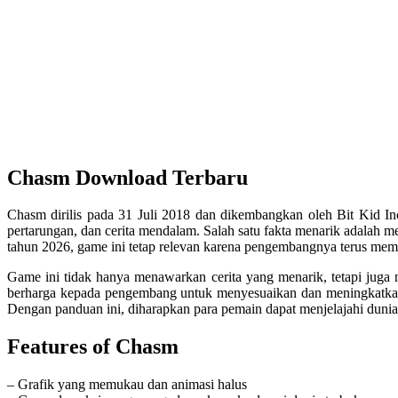
Chasm Download Terbaru
Chasm dirilis pada 31 Juli 2018 dan dikembangkan oleh Bit Kid I
pertarungan, dan cerita mendalam. Salah satu fakta menarik adalah m
tahun 2026, game ini tetap relevan karena pengembangnya terus m
Game ini tidak hanya menawarkan cerita yang menarik, tetapi juga
berharga kepada pengembang untuk menyesuaikan dan meningkatkan as
Dengan panduan ini, diharapkan para pemain dapat menjelajahi duni
Features of Chasm
– Grafik yang memukau dan animasi halus