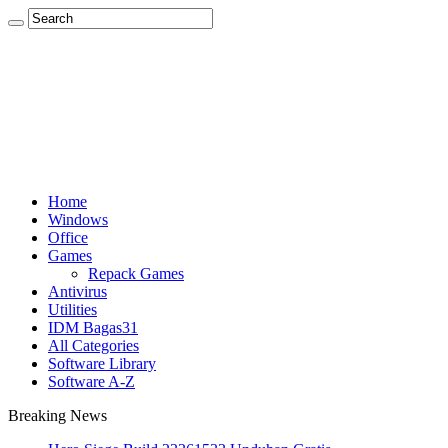
Home
Windows
Office
Games
Repack Games
Antivirus
Utilities
IDM Bagas31
All Categories
Software Library
Software A-Z
Breaking News