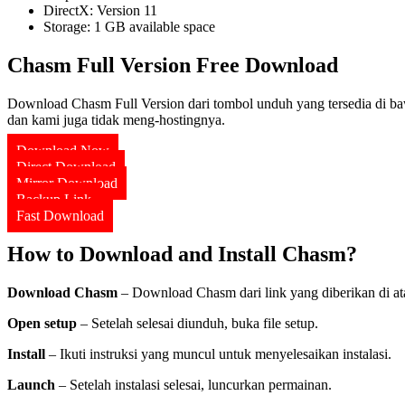
DirectX: Version 11
Storage: 1 GB available space
Chasm Full Version Free Download
Download Chasm Full Version dari tombol unduh yang tersedia di baw
dan kami juga tidak meng-hostingnya.
Download Now
Direct Download
Mirror Download
Backup Link
Fast Download
How to Download and Install Chasm?
Download Chasm
– Download Chasm dari link yang diberikan di at
Open setup
– Setelah selesai diunduh, buka file setup.
Install
– Ikuti instruksi yang muncul untuk menyelesaikan instalasi.
Launch
– Setelah instalasi selesai, luncurkan permainan.