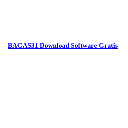
BAGAS31 Download Software Gratis