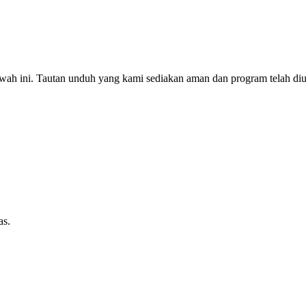
ah ini. Tautan unduh yang kami sediakan aman dan program telah diuji
as.