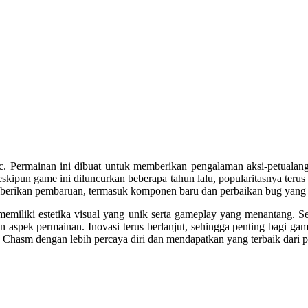
nc. Permainan ini dibuat untuk memberikan pengalaman aksi-petualan
eskipun game ini diluncurkan beberapa tahun lalu, popularitasnya ter
emberikan pembaruan, termasuk komponen baru dan perbaikan bug yan
 memiliki estetika visual yang unik serta gameplay yang menantang.
pek permainan. Inovasi terus berlanjut, sehingga penting bagi game
a Chasm dengan lebih percaya diri dan mendapatkan yang terbaik dari