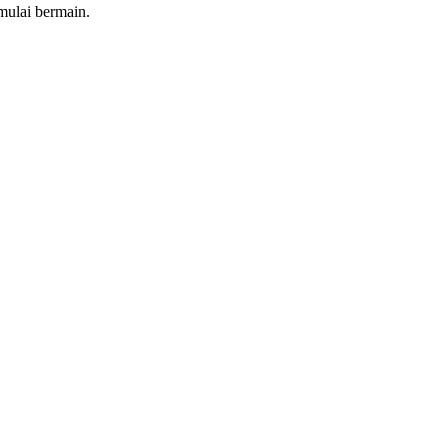
mulai bermain.