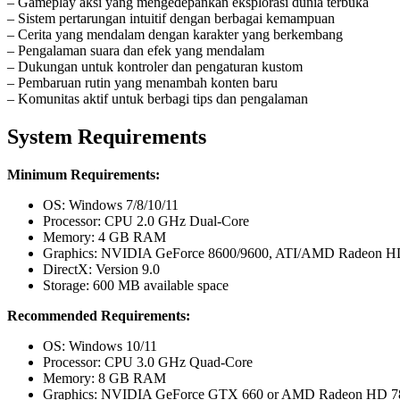
– Gameplay aksi yang mengedepankan eksplorasi dunia terbuka
– Sistem pertarungan intuitif dengan berbagai kemampuan
– Cerita yang mendalam dengan karakter yang berkembang
– Pengalaman suara dan efek yang mendalam
– Dukungan untuk kontroler dan pengaturan kustom
– Pembaruan rutin yang menambah konten baru
– Komunitas aktif untuk berbagi tips dan pengalaman
System Requirements
Minimum Requirements:
OS: Windows 7/8/10/11
Processor: CPU 2.0 GHz Dual-Core
Memory: 4 GB RAM
Graphics: NVIDIA GeForce 8600/9600, ATI/AMD Radeon H
DirectX: Version 9.0
Storage: 600 MB available space
Recommended Requirements:
OS: Windows 10/11
Processor: CPU 3.0 GHz Quad-Core
Memory: 8 GB RAM
Graphics: NVIDIA GeForce GTX 660 or AMD Radeon HD 7