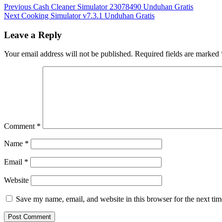
Previous
Cash Cleaner Simulator 23078490 Unduhan Gratis
Next
Cooking Simulator v7.3.1 Unduhan Gratis
Leave a Reply
Your email address will not be published.
Required fields are marked
Comment
*
Name
*
Email
*
Website
Save my name, email, and website in this browser for the next ti