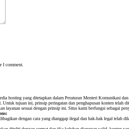
me I comment.
yedia hosting yang ditetapkan dalam Peraturan Menteri Komunikasi dan 
Untuk tujuan ini, prinsip peringatan dan penghapusan konten telah dit
n layanan sesuai dengan prinsip ini. Situs kami berfungsi sebagai pe
ons:
h dibagikan dengan cara yang dianggap ilegal dan hak-hak legal telah d
n diteliti dengan cermat dan jika keluhan dianggap valid, konten yan