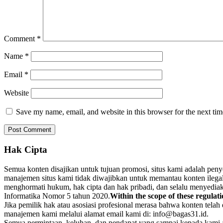
Comment
*
Name
*
Email
*
Website
Save my name, email, and website in this browser for the next ti
Hak Cipta
Semua konten disajikan untuk tujuan promosi, situs kami adalah pen
manajemen situs kami tidak diwajibkan untuk memantau konten ilegal. 
menghormati hukum, hak cipta dan hak pribadi, dan selalu menyediaka
Informatika Nomor 5 tahun 2020.
Within the scope of these regulati
Jika pemilik hak atau asosiasi profesional merasa bahwa konten tela
manajemen kami melalui alamat email kami di: info@bagas31.id.
Semua permintaan, keluhan, dan pendapat yang sampai kepada kami aka