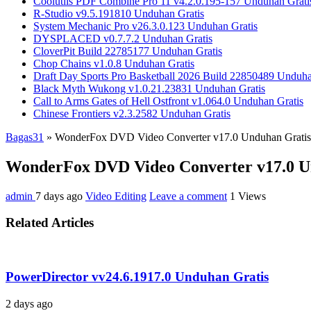
Coolutils PDF Combine Pro 11 v4.2.0.195-157 Unduhan Grati
R-Studio v9.5.191810 Unduhan Gratis
System Mechanic Pro v26.3.0.123 Unduhan Gratis
DYSPLACED v0.7.7.2 Unduhan Gratis
CloverPit Build 22785177 Unduhan Gratis
Chop Chains v1.0.8 Unduhan Gratis
Draft Day Sports Pro Basketball 2026 Build 22850489 Unduha
Black Myth Wukong v1.0.21.23831 Unduhan Gratis
Call to Arms Gates of Hell Ostfront v1.064.0 Unduhan Gratis
Chinese Frontiers v2.3.2582 Unduhan Gratis
Bagas31
»
WonderFox DVD Video Converter v17.0 Unduhan Gratis
WonderFox DVD Video Converter v17.0 U
admin
7 days ago
Video Editing
Leave a comment
1 Views
Related Articles
PowerDirector vv24.6.1917.0 Unduhan Gratis
2 days ago