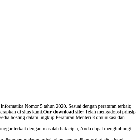
Informatika Nomor 5 tahun 2020. Sesuai dengan peraturan terkait;
erapkan di situs kami.
Our download site:
Telah mengadopsi prinsip
nyedia hosting dalam lingkup Peraturan Menteri Komunikasi dan
ilanggar terkait dengan masalah hak cipta, Anda dapat menghubungi
g dianggap melanggar hak akan segera dihapus dari situs kami.