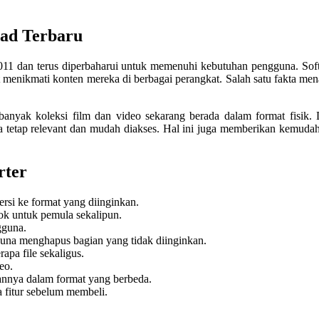
ad Terbaru
11 dan terus diperbaharui untuk memenuhi kebutuhan pengguna. Softwa
enikmati konten mereka di berbagai perangkat. Salah satu fakta mena
anyak koleksi film dan video sekarang berada dalam format fisik. D
tap relevant dan mudah diakses. Hal ini juga memberikan kemudaha
rter
si ke format yang diinginkan.
ok untuk pemula sekalipun.
gguna.
na menghapus bagian yang tidak diinginkan.
pa file sekaligus.
eo.
nya dalam format yang berbeda.
fitur sebelum membeli.