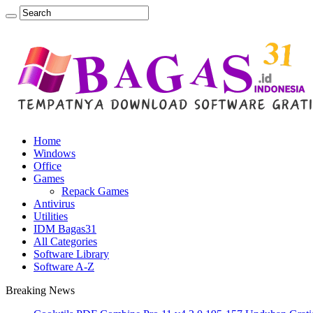
Home
Windows
Office
Games
Repack Games
Antivirus
Utilities
IDM Bagas31
All Categories
Software Library
Software A-Z
Breaking News