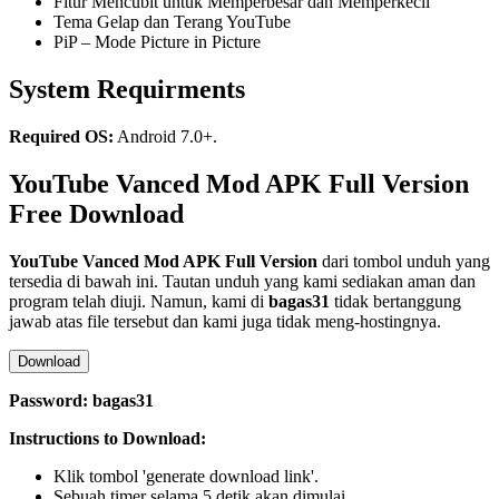
Fitur Mencubit untuk Memperbesar dan Memperkecil
Tema Gelap dan Terang YouTube
PiP – Mode Picture in Picture
System Requirments
Required OS:
Android 7.0+.
YouTube Vanced Mod APK Full Version
Free Download
YouTube Vanced Mod APK Full Version
dari tombol unduh yang
tersedia di bawah ini. Tautan unduh yang kami sediakan aman dan
program telah diuji. Namun, kami di
bagas31
tidak bertanggung
jawab atas file tersebut dan kami juga tidak meng-hostingnya.
Download
Password: bagas31
Instructions to Download:
Klik tombol 'generate download link'.
Sebuah timer selama 5 detik akan dimulai.