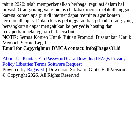
tahun 2020; telah memperkenalkan berbagai regulasi dalam hal
privasi. Orang-orang yang merasa hak-hak mereka telah dilanggar
karena konten apa pun di internet dapat meminta agar konten
tersebut dihapus. Dalam kasus pelanggaran hak pribadi, orang yang
bersangkutan dapat mengajukan ke penyedia hosting dan
melaporkan pelanggaran hak tersebut.
NOTE:
Semua Konten Untuk Tujuan Promosi, Disarankan Untuk
Membeli Secara Legal.
Email for Copyright or DMCA contact: info@bagas31.id
About Us
Kontak
Zip Password
Cara Download
FAQs
Privacy
Policy
Libraries
Terms
Software Request
Powered by
Bagas 31
| Download Software Gratis Full Version
© Copyright 2026, All Rights Reserved