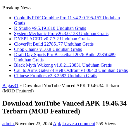
Breaking News
Coolutils PDF Combine Pro 11 v4.2.0.195-157 Unduhan
Gratis
R-Studio v9.5.191810 Unduhan Gratis
System Mechanic Pro v26.3.0.123 Unduhan Gratis
DYSPLACED v0.7.7.2 Unduhan Gratis
CloverPit Build 22785177 Unduhan Gratis
Chop Chains v1.0.8 Unduhan Gratis
Draft Day Sports Pro Basketball 2026 Build 22850489
Unduhan Gratis
Black Myth Wukong v1.0.21.23831 Unduhan Gratis
Call to Arms Gates of Hell Ostfront v1.064.0 Unduhan Gratis
Chinese Frontiers v2.3.2582 Unduhan Gratis
Bagas31
»
Download YouTube Vanced APK 19.46.34 Terbaru
(MOD Featured)
Download YouTube Vanced APK 19.46.34
Terbaru (MOD Featured)
admin
November 23, 2024
Apk
Leave a comment
559 Views