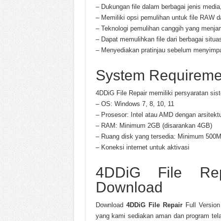
– Dukungan file dalam berbagai jenis med
– Memiliki opsi pemulihan untuk file RAW d
– Teknologi pemulihan canggih yang menjami
– Dapat memulihkan file dari berbagai situa
– Menyediakan pratinjau sebelum menyimpan 
System Requireme
4DDiG File Repair memiliki persyaratan sis
– OS: Windows 7, 8, 10, 11
– Prosesor: Intel atau AMD dengan arsitektu
– RAM: Minimum 2GB (disarankan 4GB)
– Ruang disk yang tersedia: Minimum 500
– Koneksi internet untuk aktivasi
4DDiG File Rep
Download
Download
4DDiG File Repair
Full Version
yang kami sediakan aman dan program telah