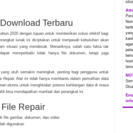
situ
Att
Per
 Download Terbaru
Nom
berb
yan
 tahun 2020 dengan tujuan untuk memberikan solusi efektif bagi
kare
rangkat lunak ini diciptakan untuk menjawab kebutuhan akan
aga
lam situasi yang mendesak. Menariknya, salah satu fakta tak
pel
apat memperbaiki tidak hanya file dokumen, tetapi juga
ber
hos
ters
 yang utuh semakin meningkat, penting bagi pengguna untuk
NO
le Repair. Alat ini tidak hanya membantu dalam pemulihan data
Se
nan ekstra untuk menghindari potensi kehilangan data di masa
Disa
hli bisa mendapatkan manfaat dari perangkat ini.
Ema
inf
File Repair
uk file gambar, dokumen, dan video
dah digunakan