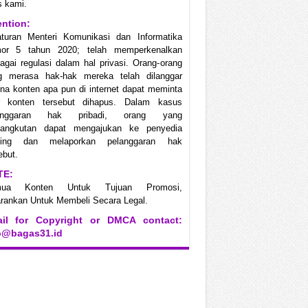
s kami.
ention:
aturan Menteri Komunikasi dan Informatika
or 5 tahun 2020; telah memperkenalkan
agai regulasi dalam hal privasi. Orang-orang
g merasa hak-hak mereka telah dilanggar
na konten apa pun di internet dapat meminta
r konten tersebut dihapus. Dalam kasus
anggaran hak pribadi, orang yang
sangkutan dapat mengajukan ke penyedia
ting dan melaporkan pelanggaran hak
ebut.
TE:
mua Konten Untuk Tujuan Promosi,
rankan Untuk Membeli Secara Legal.
il for Copyright or DMCA contact:
o@bagas31.id