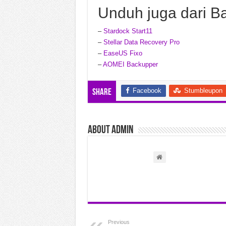
Unduh juga dari B
–
Stardock Start11
–
Stellar Data Recovery Pro
–
EaseUS Fixo
–
AOMEI Backupper
Facebook
Stumbleupon
Share
About admin
Previous