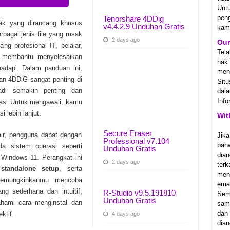
Unt
 v1.3.20.0 Unduhan Gratis
pen
Tenorshare 4DDig
ak yang dirancang khusus
v4.4.2.9 Unduhan Gratis
kam
 24291604 Unduhan Gratis
agai jenis file yang rusak
2 days ago
Our
ng profesional IT, pelajar,
0.12.24792 Unduhan Gratis
Tel
p membantu menyelesaikan
hak
adapi. Dalam panduan ini,
meny
 4DDiG sangat penting di
Sit
adi semakin penting dan
dala
Info
tas. Untuk mengawali, kamu
i lebih lanjut.
Wit
Secure Eraser
air, pengguna dapat dengan
Jika
Professional v7.104
bah
a sistem operasi seperti
Unduhan Gratis
dian
Windows 11. Perangkat ini
2 days ago
ter
n
standalone setup
, serta
men
mungkinkanmu mencoba
emai
g sederhana dan intuitif,
R-Studio v9.5.191810
Sem
Unduhan Gratis
ami cara menginstal dan
samp
dan
ktif.
4 days ago
dian