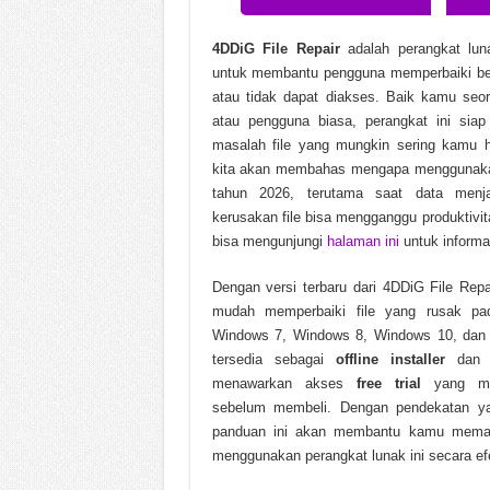
Nero AI Video Upscaler Pro
4DDiG File Repair
adalah perangkat lun
Pompeii The Legacy Build
untuk membantu pengguna memperbaiki berb
atau tidak dapat diakses. Baik kamu seora
Soda PDF Desktop Pro v15.
atau pengguna biasa, perangkat ini sia
masalah file yang mungkin sering kamu h
kita akan membahas mengapa menggunakan
tahun 2026, terutama saat data menj
kerusakan file bisa mengganggu produktivi
bisa mengunjungi
halaman ini
untuk informas
Dengan versi terbaru dari 4DDiG File Rep
mudah memperbaiki file yang rusak pad
Windows 7, Windows 8, Windows 10, dan 
tersedia sebagai
offline installer
da
menawarkan akses
free trial
yang me
sebelum membeli. Dengan pendekatan yan
panduan ini akan membantu kamu memah
menggunakan perangkat lunak ini secara efe