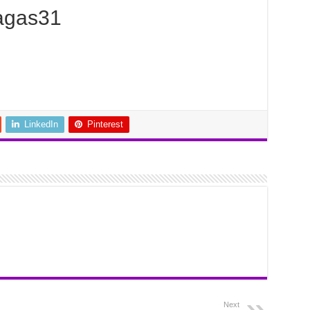
agas31
LinkedIn
Pinterest
Next