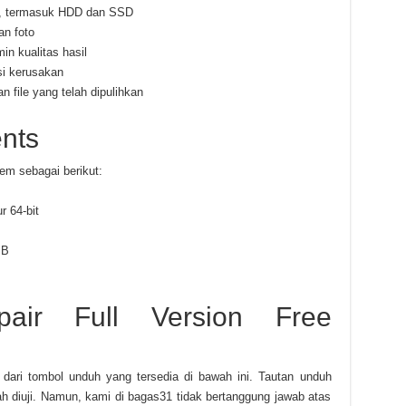
ia, termasuk HDD dan SSD
an foto
n kualitas hasil
si kerusakan
file yang telah dipulihkan
nts
tem sebagai berikut:
r 64-bit
MB
air Full Version Free
 dari tombol unduh yang tersedia di bawah ini. Tautan unduh
 diuji. Namun, kami di bagas31 tidak bertanggung jawab atas