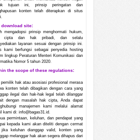
uk tujuan ini, prinsip peringatan dan
ghapusan konten telah diterapkan di situs
i.
 download site:
ah mengadopsi prinsip menghormati hukum,
 cipta dan hak pribadi, dan selalu
ediakan layanan sesuai dengan prinsip ini.
us kami berfungsi sebagai penyedia hosting
m lingkup Peraturan Menteri Komunikasi dan
rmatika Nomor 5 tahun 2020.
hin the scope of these regulations:
 pemilik hak atau asosiasi profesional merasa
wa konten telah dibagikan dengan cara yang
ggap ilegal dan hak-hak legal telah dilanggar
kait dengan masalah hak cipta, Anda dapat
ghubungi manajemen kami melalui alamat
l kami di: info@bagas31.id.
ua permintaan, keluhan, dan pendapat yang
ai kepada kami akan diteliti dengan cermat
 jika keluhan dianggap valid, konten yang
ggap melanggar hak akan segera dihapus dari