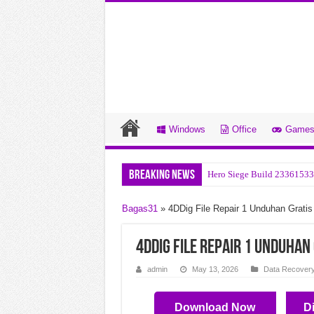
Windows
Office
Game
Breaking News
Hero Siege Build 23361533
Startallback v3.9.24.5378 
Bagas31
»
4DDig File Repair 1 Unduhan Gratis
Bitsum Process Lasso Pro v
Bandizip Professional v7.4
4DDig File Repair 1 Unduhan
Office Tool Plus v11.5.7.0 
admin
May 13, 2026
Data Recover
Ravenfield Build 24357265
Download Now
D
Blumentals Webuilder v18.