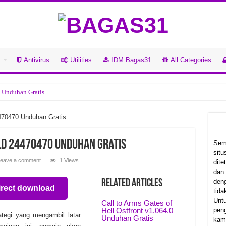
s
Antivirus
Utilities
IDM Bagas31
All Categories
 Unduhan Gratis
Unduhan Gratis
470470 Unduhan Gratis
18.2.3.42 Unduhan Gratis
5 Unduhan Gratis
ld 24470470 Unduhan Gratis
Sem
sit
Unduhan Gratis
eave a comment
1 Views
dit
dan
 Unduhan Gratis
Related Articles
deng
irect download
8.0.278 Unduhan Gratis
tida
Unt
Call to Arms Gates of
 v1.3.20.0 Unduhan Gratis
Hell Ostfront v1.064.0
pen
tegi yang mengambil latar
Unduhan Gratis
kam
 24291604 Unduhan Gratis