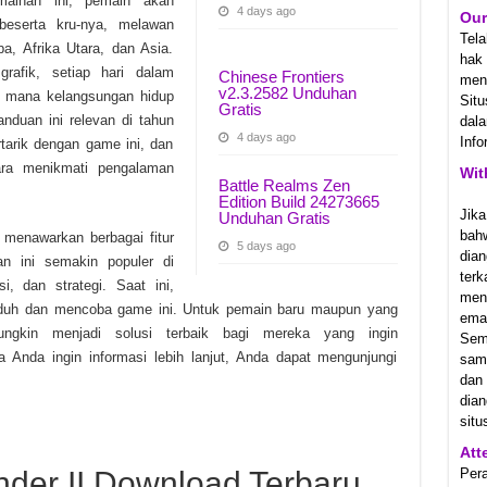
mainan ini, pemain akan
4 days ago
Our
eserta kru-nya, melawan
0.12.24792 Unduhan Gratis
Tel
a, Afrika Utara, dan Asia.
hak
rafik, setiap hari dalam
Chinese Frontiers
meny
v2.3.2582 Unduhan
 mana kelangsungan hidup
Sit
Gratis
nduan ini relevan di tahun
dala
4 days ago
Info
tarik dengan game ini, dan
a menikmati pengalaman
Wit
Battle Realms Zen
Edition Build 24273665
Jika
Unduhan Gratis
bah
 menawarkan berbagai fitur
5 days ago
dian
n ini semakin populer di
ter
, dan strategi. Saat ini,
men
duh dan mencoba game ini. Untuk pemain baru maupun yang
emai
ngkin menjadi solusi terbaik bagi mereka yang ingin
Sem
Anda ingin informasi lebih lanjut, Anda dapat mengunjungi
samp
dan
dian
situ
Att
er II Download Terbaru
Per