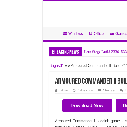
Windows
Office
Game
Breaking News
Hero Siege Build 23361533
Startallback v3.9.24.5378 
Bagas31
»
»
Armoured Commander II Build 24
Bitsum Process Lasso Pro v
Bandizip Professional v7.4
Armoured Commander II Bui
Office Tool Plus v11.5.7.0 
admin
6 days ago
Strategy
L
Ravenfield Build 24357265
Download Now
D
Blumentals Webuilder v18.
Nero AI Video Upscaler Pro
Armoured Commander II adalah game stra
Pompeii The Legacy Build