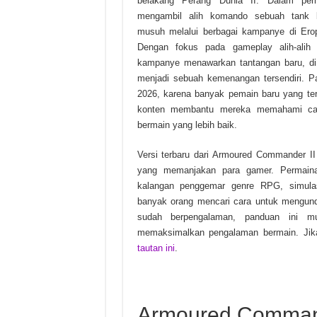
belakang Perang Dunia II. Dalam per
mengambil alih komando sebuah tank b
Soda PDF Desktop Pro v15.
musuh melalui berbagai kampanye di Erop
Dengan fokus pada gameplay alih-alih g
kampanye menawarkan tantangan baru, di
menjadi sebuah kemenangan tersendiri. Pa
2026, karena banyak pemain baru yang ter
konten membantu mereka memahami car
bermain yang lebih baik.
Versi terbaru dari Armoured Commander II
yang memanjakan para gamer. Permaina
kalangan penggemar genre RPG, simulasi
banyak orang mencari cara untuk mengun
sudah berpengalaman, panduan ini mu
memaksimalkan pengalaman bermain. Jika 
tautan ini
.
Armoured Command