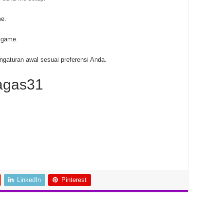
me.
n game.
aturan awal sesuai preferensi Anda.
agas31
LinkedIn
Pinterest