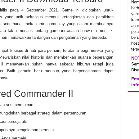
Nom
berb
rilis pada 4 September 2021. Game ini diciptakan untuk
yan
s yang unik sekaligus menguji ketangkasan dan pemikiran
kare
afik sederhana, mekanisme gameplay yang dalam membuatnya
aga
 satu fakta menarik tentang game ini adalah bahwa ia memiliki
pel
mainan menawarkan tantangan dan pengalaman yang berbeda.
ber
hos
ters
empat khusus di hati para pemain, terutama bagi mereka yang
 Mewariskan nilai historis dan memberikan nuansa peperangan
NO
I menawarkan bukan hanya sekedar hiburan tetapi juga
Se
Disa
liter. Baik pemain baru maupun yang berpengalaman dapat
mnya.
Ema
inf
red Commander II
ap sesi permainan.
emungkinkan berbagai strategi dalam pertempuran.
asi bersejarah.
mperkaya pengalaman bermain.
i Anda bermain.