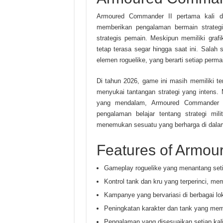
Armoured Commander II pertama kali di
memberikan pengalaman bermain strategi
strategis pemain. Meskipun memiliki gr
tetap terasa segar hingga saat ini. Salah
elemen roguelike, yang berarti setiap per
Di tahun 2026, game ini masih memiliki t
menyukai tantangan strategi yang intens.
yang mendalam, Armoured Commander I
pengalaman belajar tentang strategi mi
menemukan sesuatu yang berharga di dala
Features of Armou
Gameplay roguelike yang menantang seti
Kontrol tank dan kru yang terperinci, m
Kampanye yang bervariasi di berbagai lok
Peningkatan karakter dan tank yang me
Pengalaman yang disesuaikan setiap kal