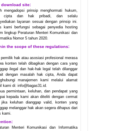
 download site:
ah mengadopsi prinsip menghormati hukum,
 cipta dan hak pribadi, dan selalu
ediakan layanan sesuai dengan prinsip ini.
us kami berfungsi sebagai penyedia hosting
m lingkup Peraturan Menteri Komunikasi dan
rmatika Nomor 5 tahun 2020.
hin the scope of these regulations:
 pemilik hak atau asosiasi profesional merasa
wa konten telah dibagikan dengan cara yang
ggap ilegal dan hak-hak legal telah dilanggar
kait dengan masalah hak cipta, Anda dapat
ghubungi manajemen kami melalui alamat
l kami di: info@bagas31.id.
ua permintaan, keluhan, dan pendapat yang
ai kepada kami akan diteliti dengan cermat
 jika keluhan dianggap valid, konten yang
ggap melanggar hak akan segera dihapus dari
s kami.
ention:
aturan Menteri Komunikasi dan Informatika