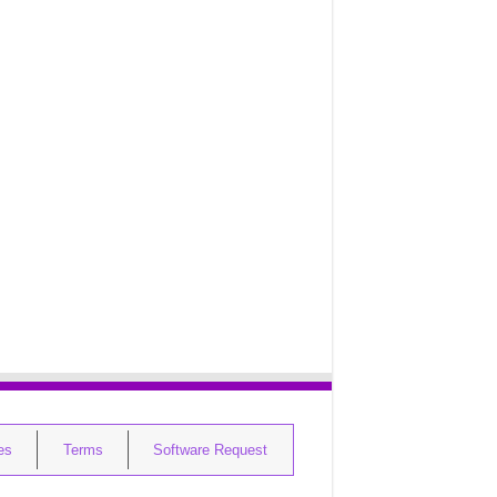
ies
Terms
Software Request