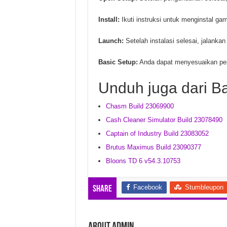
Install:
Ikuti instruksi untuk menginstal ga
Launch:
Setelah instalasi selesai, jalanka
Basic Setup:
Anda dapat menyesuaikan peng
Unduh juga dari B
Chasm Build 23069900
Cash Cleaner Simulator Build 23078490
Captain of Industry Build 23083052
Brutus Maximus Build 23090377
Bloons TD 6 v54.3.10753
Facebook
Stumbleupon
Share