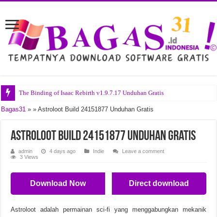
The Binding of Isaac Rebirth v1.9.7.17 Unduhan Gratis
Temtem Swarm v1.0.9 Unduhan Gratis
Bagas31
»
»
Astroloot Build 24151877 Unduhan Gratis
ON1 Resize AI v20.5.0.19010 Unduhan Gratis
Astroloot Build 24151877 Unduhan Gratis
Coolutils PDF Combine Pro 11 v4.2.0.195-157 Unduhan Gratis
admin
4 days ago
Indie
Leave a comment
R-Studio v9.5.191810 Unduhan Gratis
3 Views
System Mechanic Pro v26.3.0.123 Unduhan Gratis
Download Now
Direct download
DYSPLACED v0.7.7.2 Unduhan Gratis
CloverPit Build 22785177 Unduhan Gratis
Astroloot adalah permainan sci-fi yang menggabungkan mekanik
Chop Chains v1.0.8 Unduhan Gratis