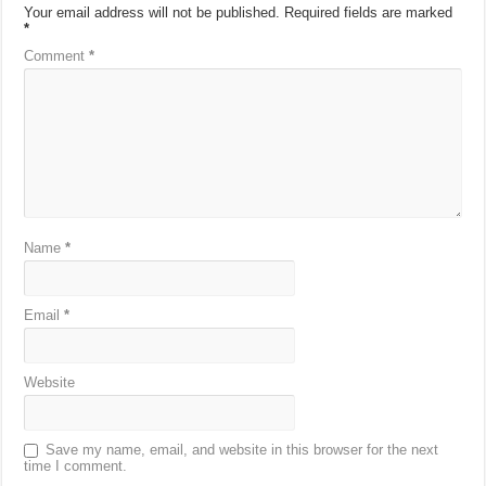
Your email address will not be published.
Required fields are marked
*
Comment
*
Name
*
Email
*
Website
Save my name, email, and website in this browser for the next
time I comment.