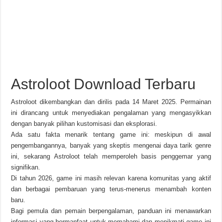
Astroloot Download Terbaru
Astroloot dikembangkan dan dirilis pada 14 Maret 2025. Permainan
ini dirancang untuk menyediakan pengalaman yang mengasyikkan
dengan banyak pilihan kustomisasi dan eksplorasi.
Ada satu fakta menarik tentang game ini: meskipun di awal
pengembangannya, banyak yang skeptis mengenai daya tarik genre
ini, sekarang Astroloot telah memperoleh basis penggemar yang
signifikan.
Di tahun 2026, game ini masih relevan karena komunitas yang aktif
dan berbagai pembaruan yang terus-menerus menambah konten
baru.
Bagi pemula dan pemain berpengalaman, panduan ini menawarkan
informasi yang bermanfaat untuk memahami dan menikmati game ini