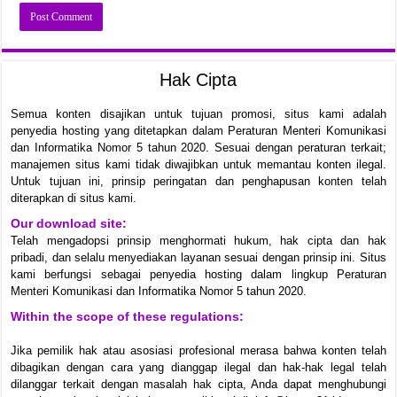
Hak Cipta
Semua konten disajikan untuk tujuan promosi, situs kami adalah
penyedia hosting yang ditetapkan dalam Peraturan Menteri Komunikasi
dan Informatika Nomor 5 tahun 2020. Sesuai dengan peraturan terkait;
manajemen situs kami tidak diwajibkan untuk memantau konten ilegal.
Untuk tujuan ini, prinsip peringatan dan penghapusan konten telah
diterapkan di situs kami.
Our download site:
Telah mengadopsi prinsip menghormati hukum, hak cipta dan hak
pribadi, dan selalu menyediakan layanan sesuai dengan prinsip ini. Situs
kami berfungsi sebagai penyedia hosting dalam lingkup Peraturan
Menteri Komunikasi dan Informatika Nomor 5 tahun 2020.
Within the scope of these regulations:
Jika pemilik hak atau asosiasi profesional merasa bahwa konten telah
dibagikan dengan cara yang dianggap ilegal dan hak-hak legal telah
dilanggar terkait dengan masalah hak cipta, Anda dapat menghubungi