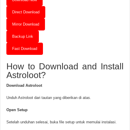
Direct Download
Mirror Download
Backup Link
Fast Download
How to Download and Install
Astroloot?
Download Astroloot
Unduh Astroloot dari tautan yang diberikan di atas.
Open Setup
Setelah unduhan selesai, buka file setup untuk memulai instalasi.