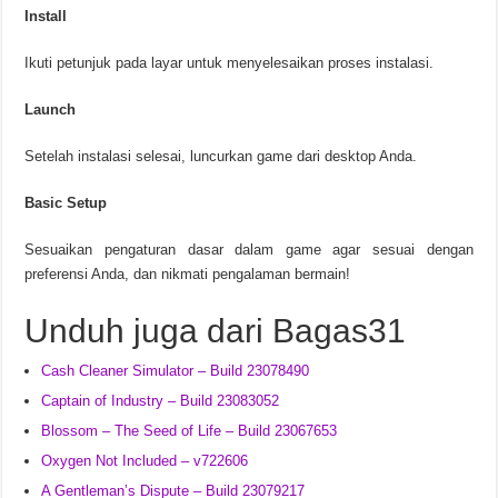
Install
Ikuti petunjuk pada layar untuk menyelesaikan proses instalasi.
Launch
Setelah instalasi selesai, luncurkan game dari desktop Anda.
Basic Setup
Sesuaikan pengaturan dasar dalam game agar sesuai dengan
preferensi Anda, dan nikmati pengalaman bermain!
Unduh juga dari Bagas31
Cash Cleaner Simulator – Build 23078490
Captain of Industry – Build 23083052
Blossom – The Seed of Life – Build 23067653
Oxygen Not Included – v722606
A Gentleman’s Dispute – Build 23079217