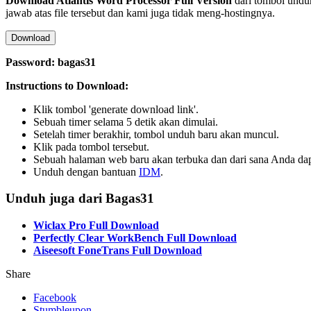
Download
Atlantis Word Processor
Full Version
dari tombol unduh
jawab atas file tersebut dan kami juga tidak meng-hostingnya.
Download
Password: bagas31
Instructions to Download:
Klik tombol 'generate download link'.
Sebuah timer selama 5 detik akan dimulai.
Setelah timer berakhir, tombol unduh baru akan muncul.
Klik pada tombol tersebut.
Sebuah halaman web baru akan terbuka dan dari sana Anda d
Unduh dengan bantuan
IDM
.
Unduh juga dari Bagas31
Wiclax Pro Full Download
Perfectly Clear WorkBench Full Download
Aiseesoft FoneTrans Full Download
Share
Facebook
Stumbleupon