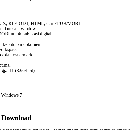
DOCX, RTF, ODT, HTML, dan EPUB/MOBI
 dalam satu window
BI untuk publikasi digital
a
gai kebutuhan dokumen
 workspace
aps, dan watermark
ptimal
ngga 11 (32/64-bit)
, Windows 7
e Download