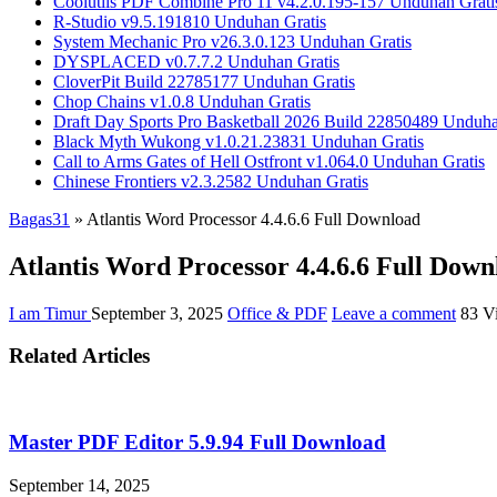
Coolutils PDF Combine Pro 11 v4.2.0.195-157 Unduhan Grati
R-Studio v9.5.191810 Unduhan Gratis
System Mechanic Pro v26.3.0.123 Unduhan Gratis
DYSPLACED v0.7.7.2 Unduhan Gratis
CloverPit Build 22785177 Unduhan Gratis
Chop Chains v1.0.8 Unduhan Gratis
Draft Day Sports Pro Basketball 2026 Build 22850489 Unduha
Black Myth Wukong v1.0.21.23831 Unduhan Gratis
Call to Arms Gates of Hell Ostfront v1.064.0 Unduhan Gratis
Chinese Frontiers v2.3.2582 Unduhan Gratis
Bagas31
»
Atlantis Word Processor 4.4.6.6 Full Download
Atlantis Word Processor 4.4.6.6 Full Down
I am Timur
September 3, 2025
Office & PDF
Leave a comment
83 V
Related Articles
Master PDF Editor 5.9.94 Full Download
September 14, 2025