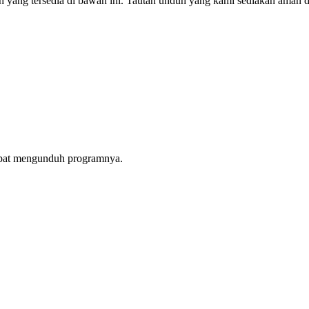
 yang tersedia di bawah ini. Tautan unduh yang kami sediakan aman d
apat mengunduh programnya.