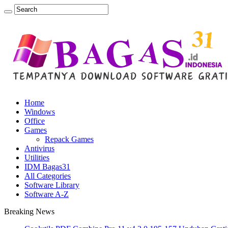
Home
Windows
Office
Games
Repack Games
Antivirus
Utilities
IDM Bagas31
All Categories
Software Library
Software A-Z
Breaking News