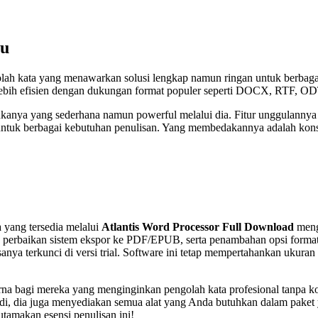
ru
golah kata yang menawarkan solusi lengkap namun ringan untuk berba
g lebih efisien dengan dukungan format populer seperti DOCX, RTF
mukanya yang sederhana namun powerful melalui dia. Fitur unggulannya
ai untuk berbagai kebutuhan penulisan. Yang membedakannya adalah k
a yang tersedia melalui
Atlantis Word Processor Full Download
meng
erbaikan sistem ekspor ke PDF/EPUB, serta penambahan opsi formatti
anya terkunci di versi trial. Software ini tetap mempertahankan ukura
a bagi mereka yang menginginkan pengolah kata profesional tanpa ko
badi, dia juga menyediakan semua alat yang Anda butuhkan dalam pake
amakan esensi penulisan ini!