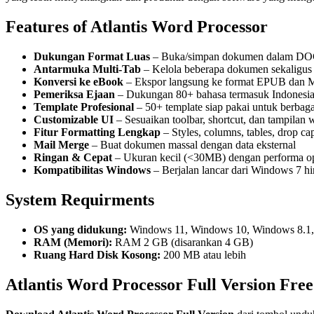
Features of Atlantis Word Processor
Dukungan Format Luas
– Buka/simpan dokumen dalam 
Antarmuka Multi-Tab
– Kelola beberapa dokumen sekaligus
Konversi ke eBook
– Ekspor langsung ke format EPUB dan MO
Pemeriksa Ejaan
– Dukungan 80+ bahasa termasuk Indonesi
Template Profesional
– 50+ template siap pakai untuk berba
Customizable UI
– Sesuaikan toolbar, shortcut, dan tampilan
Fitur Formatting Lengkap
– Styles, columns, tables, drop c
Mail Merge
– Buat dokumen massal dengan data eksternal
Ringan & Cepat
– Ukuran kecil (<30MB) dengan performa o
Kompatibilitas Windows
– Berjalan lancar dari Windows 7 hi
System Requirments
OS yang didukung:
Windows 11, Windows 10, Windows 8.1
RAM (Memori):
RAM 2 GB (disarankan 4 GB)
Ruang Hard Disk Kosong:
200 MB atau lebih
Atlantis Word Processor Full Version Fre