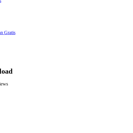
s
n Gratis
load
iews