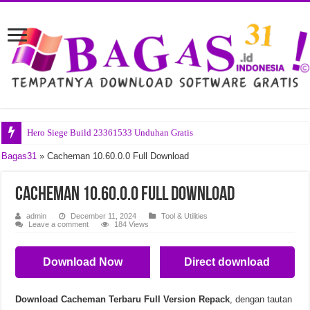
Hero Siege Build 23361533 Unduhan Gratis
Startallback v3.9.24.5378 Unduhan Gratis
Bagas31
»
Cacheman 10.60.0.0 Full Download
Bitsum Process Lasso Pro v18.2.3.42 Unduhan Gratis
Cacheman 10.60.0.0 Full Download
Bandizip Professional v7.45 Unduhan Gratis
admin
December 11, 2024
Tool & Utilities
Office Tool Plus v11.5.7.0 Unduhan Gratis
Leave a comment
184 Views
Ravenfield Build 24357265 Unduhan Gratis
Download Now
Direct download
Blumentals Webuilder v18.8.0.278 Unduhan Gratis
Nero AI Video Upscaler Pro v1.3.20.0 Unduhan Gratis
Download Cacheman Terbaru Full Version Repack
, dengan tautan
Pompeii The Legacy Build 24291604 Unduhan Gratis