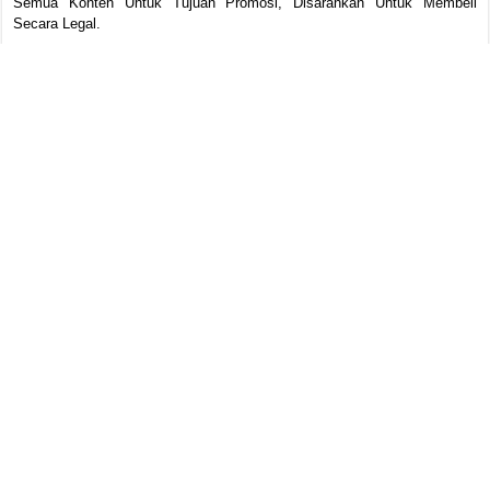
Semua Konten Untuk Tujuan Promosi, Disarankan Untuk Membeli
Secara Legal.
Email for Copyright or DMCA contact: info@bagas31.id
About Us
Kontak
Zip Password
Cara Download
FAQs
Privacy Policy
Libraries
Terms