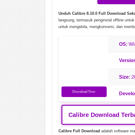
SideFX Houdini FX v19.5.4
Unduh Calibre 8.10.0
Full Download Sek
SketchUp Pro v26.2.243 Un
langsung, termasuk penginstal offline unt
untuk mengelola, mengkonversi, dan memba
RATSHAKER Rat-Chan Pac
OS:
Win
Versio
Size:
2
Download Now
Develo
Calibre Download Terb
Calibre Full Download
adalah software ma