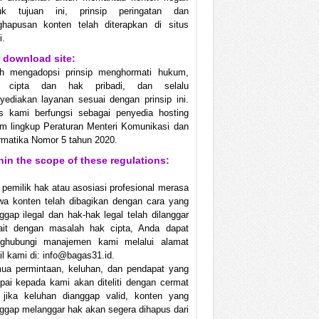
uk tujuan ini, prinsip peringatan dan
ghapusan konten telah diterapkan di situs
i.
 download site:
ah mengadopsi prinsip menghormati hukum,
 cipta dan hak pribadi, dan selalu
ediakan layanan sesuai dengan prinsip ini.
us kami berfungsi sebagai penyedia hosting
m lingkup Peraturan Menteri Komunikasi dan
rmatika Nomor 5 tahun 2020.
hin the scope of these regulations:
 pemilik hak atau asosiasi profesional merasa
wa konten telah dibagikan dengan cara yang
ggap ilegal dan hak-hak legal telah dilanggar
kait dengan masalah hak cipta, Anda dapat
ghubungi manajemen kami melalui alamat
l kami di: info@bagas31.id.
ua permintaan, keluhan, dan pendapat yang
ai kepada kami akan diteliti dengan cermat
 jika keluhan dianggap valid, konten yang
ggap melanggar hak akan segera dihapus dari