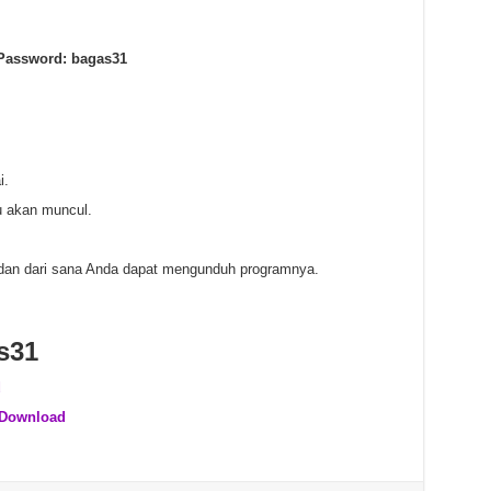
Password: bagas31
i.
u akan muncul.
dan dari sana Anda dapat mengunduh programnya.
s31
d
 Download