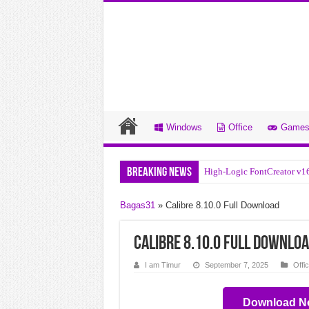
Windows
Office
Game
Breaking News
High-Logic FontCreator v1
Railroad Corporation 2 v1.
Bagas31
»
Calibre 8.10.0 Full Download
High-Logic MainType v13.0
Luxion KeyShot Pro v8.2.8
Calibre 8.10.0 Full Downlo
Randomice Build 23502520
I am Timur
September 7, 2025
Offi
Rhinoceros v8.33 Unduhan 
Download N
Ratcheteer DX Build 22502