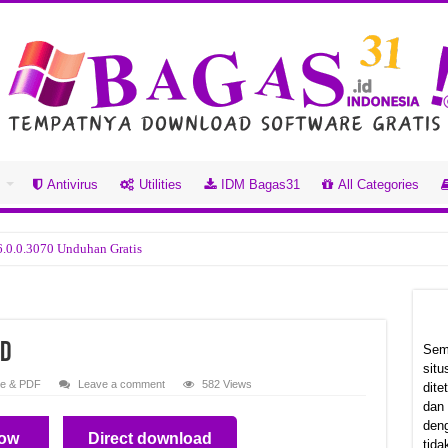
s
Antivirus
Utilities
IDM Bagas31
All Categories
6.0.0.3070 Unduhan Gratis
0.19960 Unduhan Gratis
.0.1365 Unduhan Gratis
0 Unduhan Gratis
ad
Sem
sit
 Unduhan Gratis
ce & PDF
Leave a comment
582 Views
dit
dan
Gratis
deng
ow
Direct download
007 Unduhan Gratis
tida