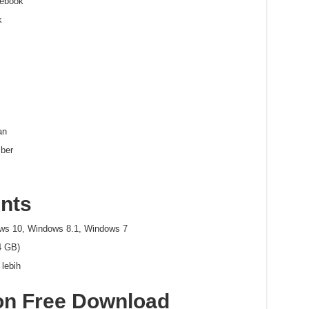
 ebook
k
an
ber
nts
s 10, Windows 8.1, Windows 7
4 GB)
lebih
ion Free Download