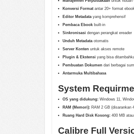
Manajemen Perpustakaan
untuk ribuan
Konversi Format
antar 20+ format eboo
Editor Metadata
yang komprehensif
Pembaca Ebook
built-in
Sinkronisasi
dengan perangkat ereader
Unduh Metadata
otomatis
Server Konten
untuk akses remote
Plugin & Ekstensi
yang bisa ditambahk
Pembuatan Dokumen
dari berbagai sum
Antarmuka Multibahasa
System Requirme
OS yang didukung:
Windows 11, Window
RAM (Memori):
RAM 2 GB (disarankan 
Ruang Hard Disk Kosong:
400 MB atau 
Calibre Full Vers