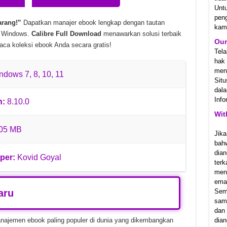
Unt
35 Unduhan Gratis
pen
arang!”
Dapatkan manajer ebook lengkap dengan tautan
kam
duhan Gratis
uk Windows.
Calibre Full Download
menawarkan solusi terbaik
Our
ca koleksi ebook Anda secara gratis!
k-TENOKE v20260621 Unduhan Gratis
Tel
hak
meny
dows 7, 8, 10, 11
Sit
dala
Info
n:
8.10.0
Wit
05 MB
Jika
bah
dian
per:
Kovid Goyal
ter
men
emai
aru
Sem
samp
dan
najemen ebook paling populer di dunia yang dikembangkan
dian