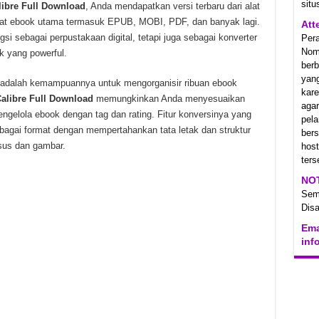
situ
libre Full Download
, Anda mendapatkan versi terbaru dari alat
at ebook utama termasuk EPUB, MOBI, PDF, dan banyak lagi.
Att
gsi sebagai perpustakaan digital, tetapi juga sebagai konverter
Per
Nom
k yang powerful.
berb
yan
adalah kemampuannya untuk mengorganisir ribuan ebook
kare
alibre Full Download
memungkinkan Anda menyesuaikan
aga
gelola ebook dengan tag dan rating. Fitur konversinya yang
pel
agai format dengan mempertahankan tata letak dan struktur
ber
sus dan gambar.
hos
ters
NO
Se
Disa
Ema
inf