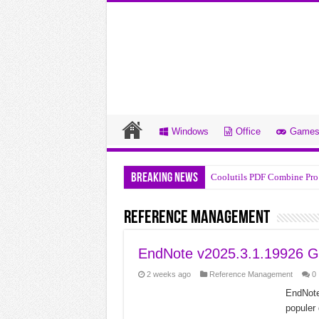
Windows
Office
Game
Breaking News
Coolutils PDF Combine Pro
R-Studio v9.5.191810 Undu
Reference Management
System Mechanic Pro v26.3
DYSPLACED v0.7.7.2 Undu
EndNote v2025.3.1.19926 G
CloverPit Build 22785177 
2 weeks ago
Reference Management
0
Chop Chains v1.0.8 Unduha
EndNote
populer
Draft Day Sports Pro Baske