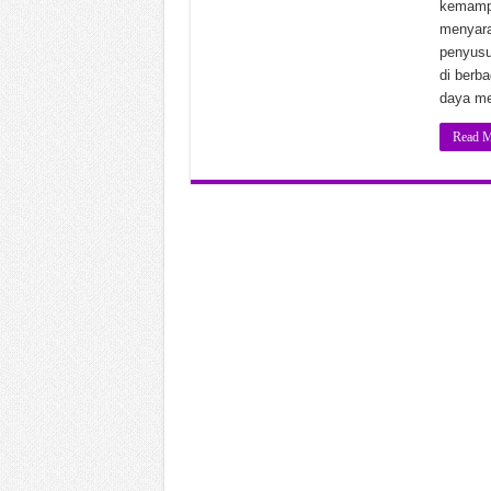
kemamp
Black Myth Wukong v1.0.2
menyaran
penyusu
Call to Arms Gates of Hell 
di berb
Chinese Frontiers v2.3.258
daya m
Read M