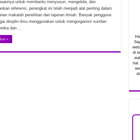
uannya untuk membantu menyusun, mengelola, dan
1.23831 Unduhan Gratis
kan referensi, perangkat ini telah menjadi alat penting dalam
nan makalah penelitian dan laporan ilmiah. Banyak pengguna
Ostfront v1.064.0 Unduhan Gratis
agai disiplin ilmu menggunakan untuk mengorganisir sumber
2 Unduhan Gratis
ereka dan …
Ha
ore »
Say
web.
di 
wak
hal.
web
d