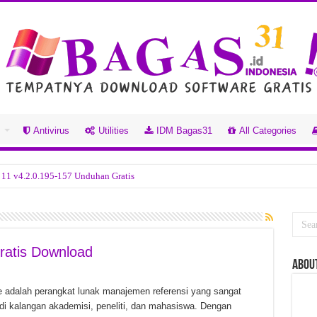
s
Antivirus
Utilities
IDM Bagas31
All Categories
 11 v4.2.0.195-157 Unduhan Gratis
han Gratis
.0.123 Unduhan Gratis
han Gratis
ratis Download
ABou
Unduhan Gratis
n Gratis
 adalah perangkat lunak manajemen referensi yang sangat
 di kalangan akademisi, peneliti, dan mahasiswa. Dengan
tball 2026 Build 22850489 Unduhan Gratis