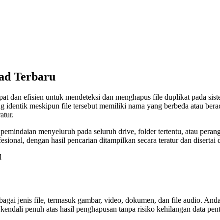
oad Terbaru
epat dan efisien untuk mendeteksi dan menghapus file duplikat pada
g identik meskipun file tersebut memiliki nama yang berbeda atau bera
atur.
mindaian menyeluruh pada seluruh drive, folder tertentu, atau perang
nal, dengan hasil pencarian ditampilkan secara teratur dan disertai 
gai jenis file, termasuk gambar, video, dokumen, dan file audio. And
endali penuh atas hasil penghapusan tanpa risiko kehilangan data pent