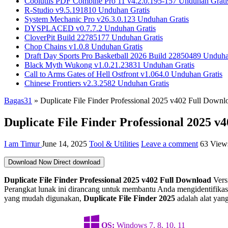
Coolutils PDF Combine Pro 11 v4.2.0.195-157 Unduhan Grati
R-Studio v9.5.191810 Unduhan Gratis
System Mechanic Pro v26.3.0.123 Unduhan Gratis
DYSPLACED v0.7.7.2 Unduhan Gratis
CloverPit Build 22785177 Unduhan Gratis
Chop Chains v1.0.8 Unduhan Gratis
Draft Day Sports Pro Basketball 2026 Build 22850489 Unduha
Black Myth Wukong v1.0.21.23831 Unduhan Gratis
Call to Arms Gates of Hell Ostfront v1.064.0 Unduhan Gratis
Chinese Frontiers v2.3.2582 Unduhan Gratis
Bagas31
»
Duplicate File Finder Professional 2025 v402 Full Downl
Duplicate File Finder Professional 2025 v
I am Timur
June 14, 2025
Tool & Utilities
Leave a comment
63 View
Download Now
Direct download
Duplicate File Finder Professional 2025 v402 Full Download
Versi
Perangkat lunak ini dirancang untuk membantu Anda mengidentifika
yang mudah digunakan,
Duplicate File Finder 2025
adalah alat yan
OS:
Windows 7, 8, 10, 11