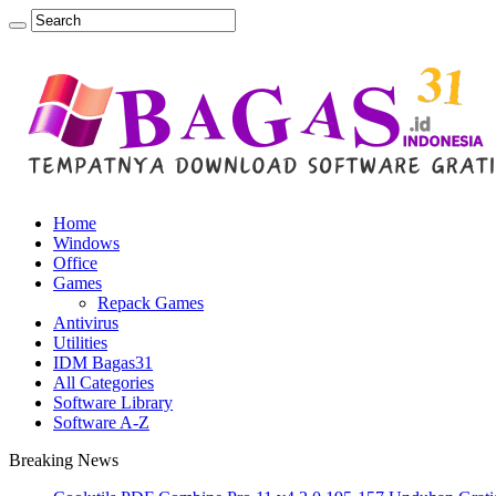
Home
Windows
Office
Games
Repack Games
Antivirus
Utilities
IDM Bagas31
All Categories
Software Library
Software A-Z
Breaking News