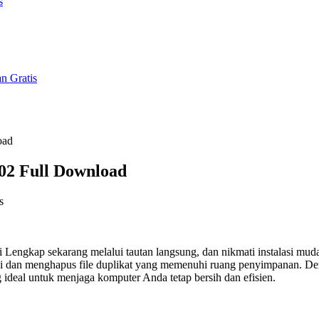
s
n Gratis
oad
402 Full Download
s
 Lengkap sekarang melalui tautan langsung, dan nikmati instalasi mud
si dan menghapus file duplikat yang memenuhi ruang penyimpanan. De
g ideal untuk menjaga komputer Anda tetap bersih dan efisien.