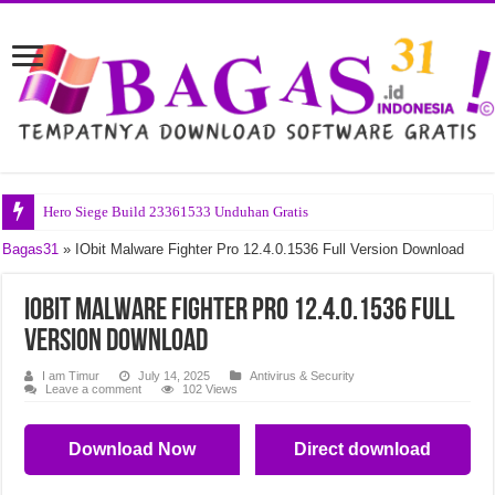
Hero Siege Build 23361533 Unduhan Gratis
Startallback v3.9.24.5378 Unduhan Gratis
Bagas31
»
IObit Malware Fighter Pro 12.4.0.1536 Full Version Download
Bitsum Process Lasso Pro v18.2.3.42 Unduhan Gratis
IObit Malware Fighter Pro 12.4.0.1536 Full
Bandizip Professional v7.45 Unduhan Gratis
Version Download
Office Tool Plus v11.5.7.0 Unduhan Gratis
I am Timur
July 14, 2025
Antivirus & Security
Ravenfield Build 24357265 Unduhan Gratis
Leave a comment
102 Views
Blumentals Webuilder v18.8.0.278 Unduhan Gratis
Download Now
Direct download
Nero AI Video Upscaler Pro v1.3.20.0 Unduhan Gratis
Pompeii The Legacy Build 24291604 Unduhan Gratis