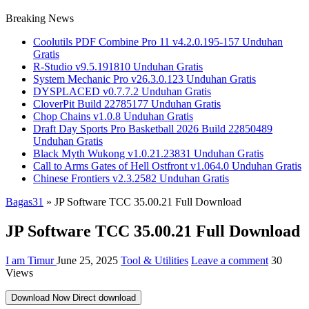
Breaking News
Coolutils PDF Combine Pro 11 v4.2.0.195-157 Unduhan
Gratis
R-Studio v9.5.191810 Unduhan Gratis
System Mechanic Pro v26.3.0.123 Unduhan Gratis
DYSPLACED v0.7.7.2 Unduhan Gratis
CloverPit Build 22785177 Unduhan Gratis
Chop Chains v1.0.8 Unduhan Gratis
Draft Day Sports Pro Basketball 2026 Build 22850489
Unduhan Gratis
Black Myth Wukong v1.0.21.23831 Unduhan Gratis
Call to Arms Gates of Hell Ostfront v1.064.0 Unduhan Gratis
Chinese Frontiers v2.3.2582 Unduhan Gratis
Bagas31
»
JP Software TCC 35.00.21 Full Download
JP Software TCC 35.00.21 Full Download
I am Timur
June 25, 2025
Tool & Utilities
Leave a comment
30
Views
Download Now
Direct download