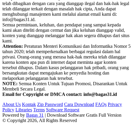
telah dibagikan dengan cara yang dianggap ilegal dan hak-hak legal
telah dilanggar terkait dengan masalah hak cipta, Anda dapat
menghubungi manajemen kami melalui alamat email kami di:
info@bagas31.id.
Semua permintaan, keluhan, dan pendapat yang sampai kepada
kami akan diteliti dengan cermat dan jika keluhan dianggap valid,
konten yang dianggap melanggar hak akan segera dihapus dari situs
kami.
Attention:
Peraturan Menteri Komunikasi dan Informatika Nomor 5
tahun 2020; telah memperkenalkan berbagai regulasi dalam hal
privasi. Orang-orang yang merasa hak-hak mereka telah dilanggar
karena konten apa pun di internet dapat meminta agar konten
tersebut dihapus. Dalam kasus pelanggaran hak pribadi, orang yang
bersangkutan dapat mengajukan ke penyedia hosting dan
melaporkan pelanggaran hak tersebut.
NOTE:
Semua Konten Untuk Tujuan Promosi, Disarankan Untuk
Membeli Secara Legal.
Email for Copyright or DMCA contact: info@bagas31.id
About Us
Kontak
Zip Password
Cara Download
FAQs
Privacy
Policy
Libraries
Terms
Software Request
Powered by
Bagas 31
| Download Software Gratis Full Version
© Copyright 2026, All Rights Reserved