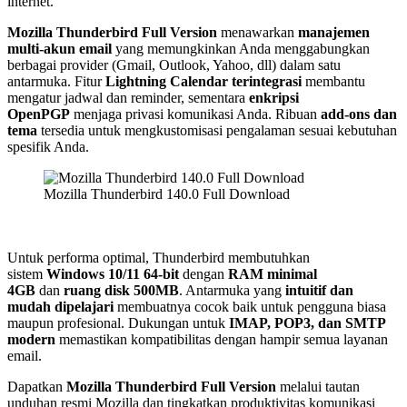
internet.
Mozilla Thunderbird Full Version
menawarkan
manajemen
multi-akun email
yang memungkinkan Anda menggabungkan
berbagai provider (Gmail, Outlook, Yahoo, dll) dalam satu
antarmuka. Fitur
Lightning Calendar terintegrasi
membantu
mengatur jadwal dan reminder, sementara
enkripsi
OpenPGP
menjaga privasi komunikasi Anda. Ribuan
add-ons dan
tema
tersedia untuk mengkustomisasi pengalaman sesuai kebutuhan
spesifik Anda.
Mozilla Thunderbird 140.0 Full Download
Untuk performa optimal, Thunderbird membutuhkan
sistem
Windows 10/11 64-bit
dengan
RAM minimal
4GB
dan
ruang disk 500MB
. Antarmuka yang
intuitif dan
mudah dipelajari
membuatnya cocok baik untuk pengguna biasa
maupun profesional. Dukungan untuk
IMAP, POP3, dan SMTP
modern
memastikan kompatibilitas dengan hampir semua layanan
email.
Dapatkan
Mozilla Thunderbird Full Version
melalui tautan
unduhan resmi Mozilla dan tingkatkan produktivitas komunikasi