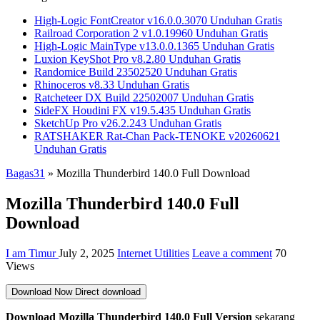
High-Logic FontCreator v16.0.0.3070 Unduhan Gratis
Railroad Corporation 2 v1.0.19960 Unduhan Gratis
High-Logic MainType v13.0.0.1365 Unduhan Gratis
Luxion KeyShot Pro v8.2.80 Unduhan Gratis
Randomice Build 23502520 Unduhan Gratis
Rhinoceros v8.33 Unduhan Gratis
Ratcheteer DX Build 22502007 Unduhan Gratis
SideFX Houdini FX v19.5.435 Unduhan Gratis
SketchUp Pro v26.2.243 Unduhan Gratis
RATSHAKER Rat-Chan Pack-TENOKE v20260621
Unduhan Gratis
Bagas31
»
Mozilla Thunderbird 140.0 Full Download
Mozilla Thunderbird 140.0 Full
Download
I am Timur
July 2, 2025
Internet Utilities
Leave a comment
70
Views
Download Now
Direct download
Download Mozilla Thunderbird 140.0 Full Version
sekarang