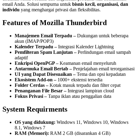
email Anda. Solusi sempurna untuk
bisnis kecil, organisasi, dan
individu
yang menghargai privasi dan fleksibilitas.
Features of Mozilla Thunderbird
Manajemen Email Terpadu –
Dukungan untuk beberapa
akun (IMAP/POP3)
Kalender Terpadu –
Integrasi Kalender Lightning
Pemfilteran Spam Lanjutan –
Perlindungan email sampah
adaptif
Enkripsi OpenPGP –
Keamanan email menyeluruh
Antarmuka Email Bertab –
Penjelajahan email terorganisasi
UI yang Dapat Disesuaikan –
Tema dan opsi kepadatan
Ekosistem Add-on –
1000+ ekstensi tersedia
Folder Cerdas –
Kotak masuk terpadu dan filter cepat
Penanganan File Besar –
Integrasi lampiran cloud
Fokus Privasi –
Tanpa iklan atau penggalian data
System Requirments
OS yang didukung:
Windows 11, Windows 10, Windows
8.1, Windows 7
RAM (Memori):
RAM 2 GB (disarankan 4 GB)