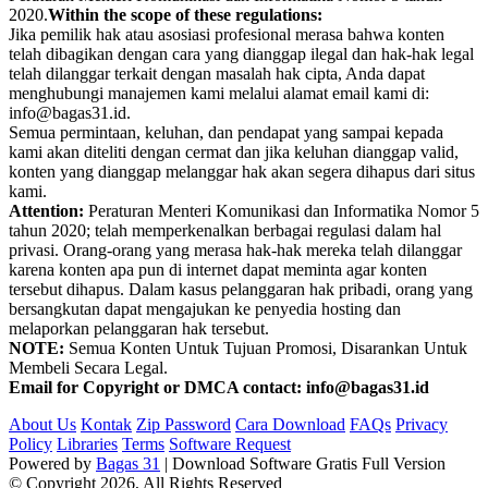
2020.
Within the scope of these regulations:
Jika pemilik hak atau asosiasi profesional merasa bahwa konten
telah dibagikan dengan cara yang dianggap ilegal dan hak-hak legal
telah dilanggar terkait dengan masalah hak cipta, Anda dapat
menghubungi manajemen kami melalui alamat email kami di:
info@bagas31.id.
Semua permintaan, keluhan, dan pendapat yang sampai kepada
kami akan diteliti dengan cermat dan jika keluhan dianggap valid,
konten yang dianggap melanggar hak akan segera dihapus dari situs
kami.
Attention:
Peraturan Menteri Komunikasi dan Informatika Nomor 5
tahun 2020; telah memperkenalkan berbagai regulasi dalam hal
privasi. Orang-orang yang merasa hak-hak mereka telah dilanggar
karena konten apa pun di internet dapat meminta agar konten
tersebut dihapus. Dalam kasus pelanggaran hak pribadi, orang yang
bersangkutan dapat mengajukan ke penyedia hosting dan
melaporkan pelanggaran hak tersebut.
NOTE:
Semua Konten Untuk Tujuan Promosi, Disarankan Untuk
Membeli Secara Legal.
Email for Copyright or DMCA contact: info@bagas31.id
About Us
Kontak
Zip Password
Cara Download
FAQs
Privacy
Policy
Libraries
Terms
Software Request
Powered by
Bagas 31
| Download Software Gratis Full Version
© Copyright 2026, All Rights Reserved