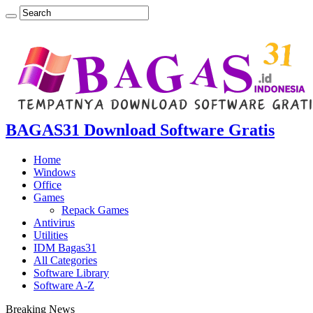
BAGAS31 Download Software Gratis
Home
Windows
Office
Games
Repack Games
Antivirus
Utilities
IDM Bagas31
All Categories
Software Library
Software A-Z
Breaking News