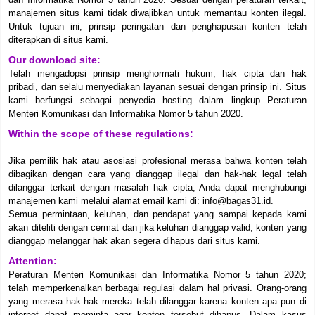
manajemen situs kami tidak diwajibkan untuk memantau konten ilegal.
Untuk tujuan ini, prinsip peringatan dan penghapusan konten telah
diterapkan di situs kami.
Our download site:
Telah mengadopsi prinsip menghormati hukum, hak cipta dan hak
pribadi, dan selalu menyediakan layanan sesuai dengan prinsip ini. Situs
kami berfungsi sebagai penyedia hosting dalam lingkup Peraturan
Menteri Komunikasi dan Informatika Nomor 5 tahun 2020.
Within the scope of these regulations:
Jika pemilik hak atau asosiasi profesional merasa bahwa konten telah
dibagikan dengan cara yang dianggap ilegal dan hak-hak legal telah
dilanggar terkait dengan masalah hak cipta, Anda dapat menghubungi
manajemen kami melalui alamat email kami di: info@bagas31.id.
Semua permintaan, keluhan, dan pendapat yang sampai kepada kami
akan diteliti dengan cermat dan jika keluhan dianggap valid, konten yang
dianggap melanggar hak akan segera dihapus dari situs kami.
Attention:
Peraturan Menteri Komunikasi dan Informatika Nomor 5 tahun 2020;
telah memperkenalkan berbagai regulasi dalam hal privasi. Orang-orang
yang merasa hak-hak mereka telah dilanggar karena konten apa pun di
internet dapat meminta agar konten tersebut dihapus. Dalam kasus