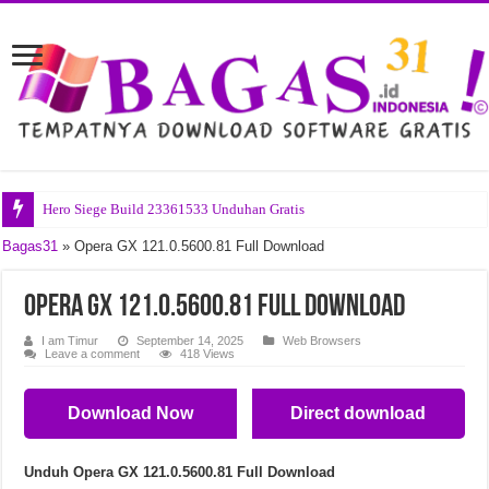
Hero Siege Build 23361533 Unduhan Gratis
Startallback v3.9.24.5378 Unduhan Gratis
Bagas31
»
Opera GX 121.0.5600.81 Full Download
Bitsum Process Lasso Pro v18.2.3.42 Unduhan Gratis
Opera GX 121.0.5600.81 Full Download
Bandizip Professional v7.45 Unduhan Gratis
I am Timur
September 14, 2025
Web Browsers
Office Tool Plus v11.5.7.0 Unduhan Gratis
Leave a comment
418 Views
Ravenfield Build 24357265 Unduhan Gratis
Download Now
Direct download
Blumentals Webuilder v18.8.0.278 Unduhan Gratis
Nero AI Video Upscaler Pro v1.3.20.0 Unduhan Gratis
Unduh Opera GX 121.0.5600.81
Full Download
Pompeii The Legacy Build 24291604 Unduhan Gratis