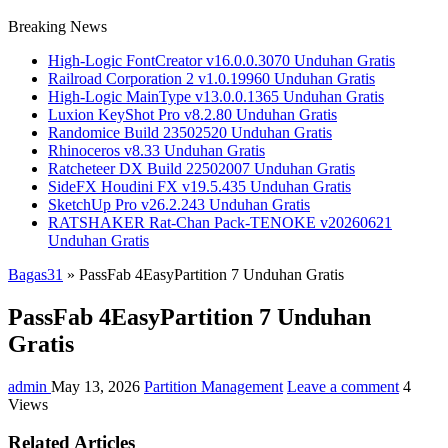
Breaking News
High-Logic FontCreator v16.0.0.3070 Unduhan Gratis
Railroad Corporation 2 v1.0.19960 Unduhan Gratis
High-Logic MainType v13.0.0.1365 Unduhan Gratis
Luxion KeyShot Pro v8.2.80 Unduhan Gratis
Randomice Build 23502520 Unduhan Gratis
Rhinoceros v8.33 Unduhan Gratis
Ratcheteer DX Build 22502007 Unduhan Gratis
SideFX Houdini FX v19.5.435 Unduhan Gratis
SketchUp Pro v26.2.243 Unduhan Gratis
RATSHAKER Rat-Chan Pack-TENOKE v20260621
Unduhan Gratis
Bagas31
»
PassFab 4EasyPartition 7 Unduhan Gratis
PassFab 4EasyPartition 7 Unduhan
Gratis
admin
May 13, 2026
Partition Management
Leave a comment
4
Views
Related Articles