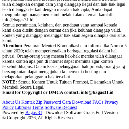
telah dibagikan dengan cara yang dianggap ilegal dan hak-hak legal
telah dilanggar terkait dengan masalah hak cipta, Anda dapat
menghubungi manajemen kami melalui alamat email kami di:
info@bagas31.id.
Semua permintaan, keluhan, dan pendapat yang sampai kepada
kami akan diteliti dengan cermat dan jika keluhan dianggap valid,
konten yang dianggap melanggar hak akan segera dihapus dari situs
kami.
Attention:
Peraturan Menteri Komunikasi dan Informatika Nomor 5
tahun 2020; telah memperkenalkan berbagai regulasi dalam hal
privasi. Orang-orang yang merasa hak-hak mereka telah dilanggar
karena konten apa pun di internet dapat meminta agar konten
tersebut dihapus. Dalam kasus pelanggaran hak pribadi, orang yang
bersangkutan dapat mengajukan ke penyedia hosting dan
melaporkan pelanggaran hak tersebut.
NOTE:
Semua Konten Untuk Tujuan Promosi, Disarankan Untuk
Membeli Secara Legal.
Email for Copyright or DMCA contact: info@bagas31.id
About Us
Kontak
Zip Password
Cara Download
FAQs
Privacy
Policy
Libraries
Terms
Software Request
Powered by
Bagas 31
| Download Software Gratis Full Version
© Copyright 2026, All Rights Reserved