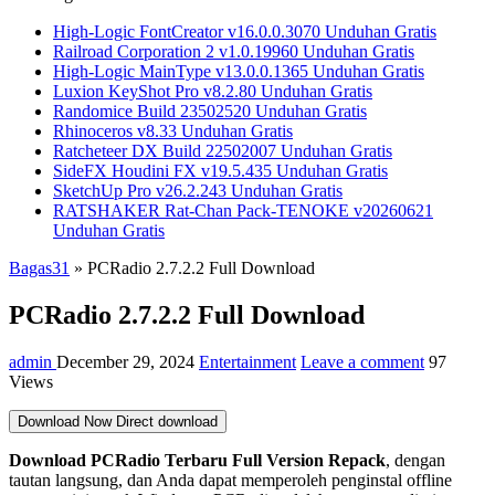
High-Logic FontCreator v16.0.0.3070 Unduhan Gratis
Railroad Corporation 2 v1.0.19960 Unduhan Gratis
High-Logic MainType v13.0.0.1365 Unduhan Gratis
Luxion KeyShot Pro v8.2.80 Unduhan Gratis
Randomice Build 23502520 Unduhan Gratis
Rhinoceros v8.33 Unduhan Gratis
Ratcheteer DX Build 22502007 Unduhan Gratis
SideFX Houdini FX v19.5.435 Unduhan Gratis
SketchUp Pro v26.2.243 Unduhan Gratis
RATSHAKER Rat-Chan Pack-TENOKE v20260621
Unduhan Gratis
Bagas31
»
PCRadio 2.7.2.2 Full Download
PCRadio 2.7.2.2 Full Download
admin
December 29, 2024
Entertainment
Leave a comment
97
Views
Download Now
Direct download
Download PCRadio
Terbaru Full Version Repack
, dengan
tautan langsung, dan Anda dapat memperoleh penginstal offline