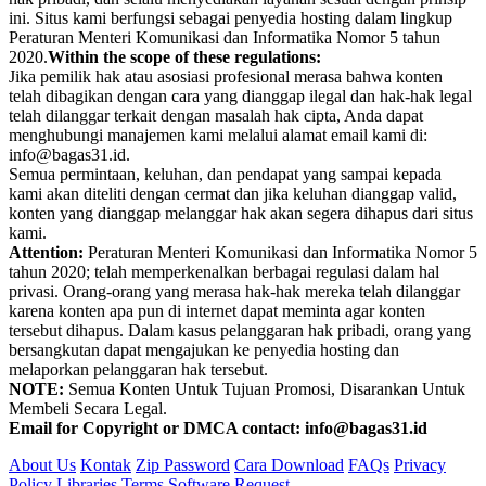
ini. Situs kami berfungsi sebagai penyedia hosting dalam lingkup
Peraturan Menteri Komunikasi dan Informatika Nomor 5 tahun
2020.
Within the scope of these regulations:
Jika pemilik hak atau asosiasi profesional merasa bahwa konten
telah dibagikan dengan cara yang dianggap ilegal dan hak-hak legal
telah dilanggar terkait dengan masalah hak cipta, Anda dapat
menghubungi manajemen kami melalui alamat email kami di:
info@bagas31.id.
Semua permintaan, keluhan, dan pendapat yang sampai kepada
kami akan diteliti dengan cermat dan jika keluhan dianggap valid,
konten yang dianggap melanggar hak akan segera dihapus dari situs
kami.
Attention:
Peraturan Menteri Komunikasi dan Informatika Nomor 5
tahun 2020; telah memperkenalkan berbagai regulasi dalam hal
privasi. Orang-orang yang merasa hak-hak mereka telah dilanggar
karena konten apa pun di internet dapat meminta agar konten
tersebut dihapus. Dalam kasus pelanggaran hak pribadi, orang yang
bersangkutan dapat mengajukan ke penyedia hosting dan
melaporkan pelanggaran hak tersebut.
NOTE:
Semua Konten Untuk Tujuan Promosi, Disarankan Untuk
Membeli Secara Legal.
Email for Copyright or DMCA contact: info@bagas31.id
About Us
Kontak
Zip Password
Cara Download
FAQs
Privacy
Policy
Libraries
Terms
Software Request