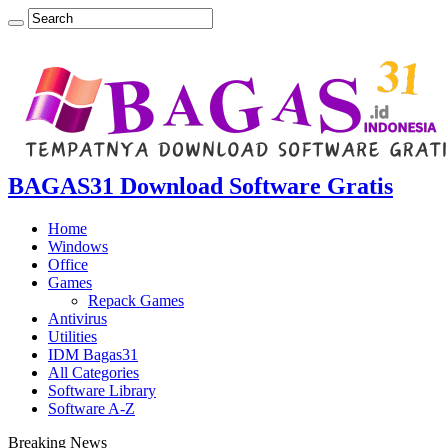
BAGAS31 Download Software Gratis
Home
Windows
Office
Games
Repack Games
Antivirus
Utilities
IDM Bagas31
All Categories
Software Library
Software A-Z
Breaking News