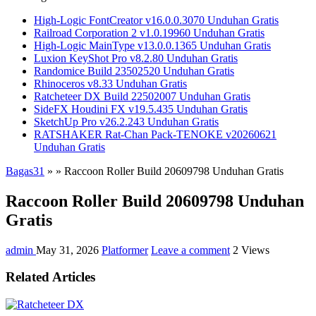
High-Logic FontCreator v16.0.0.3070 Unduhan Gratis
Railroad Corporation 2 v1.0.19960 Unduhan Gratis
High-Logic MainType v13.0.0.1365 Unduhan Gratis
Luxion KeyShot Pro v8.2.80 Unduhan Gratis
Randomice Build 23502520 Unduhan Gratis
Rhinoceros v8.33 Unduhan Gratis
Ratcheteer DX Build 22502007 Unduhan Gratis
SideFX Houdini FX v19.5.435 Unduhan Gratis
SketchUp Pro v26.2.243 Unduhan Gratis
RATSHAKER Rat-Chan Pack-TENOKE v20260621
Unduhan Gratis
Bagas31
»
»
Raccoon Roller Build 20609798 Unduhan Gratis
Raccoon Roller Build 20609798 Unduhan
Gratis
admin
May 31, 2026
Platformer
Leave a comment
2 Views
Related Articles