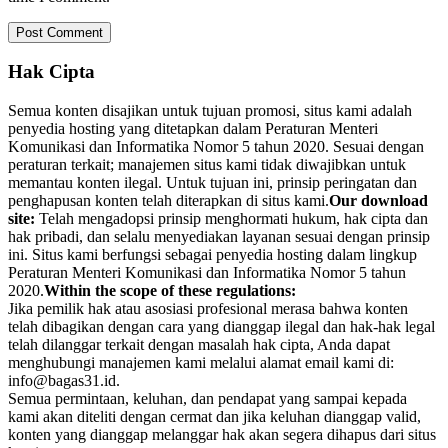
Hak Cipta
Semua konten disajikan untuk tujuan promosi, situs kami adalah
penyedia hosting yang ditetapkan dalam Peraturan Menteri
Komunikasi dan Informatika Nomor 5 tahun 2020. Sesuai dengan
peraturan terkait; manajemen situs kami tidak diwajibkan untuk
memantau konten ilegal. Untuk tujuan ini, prinsip peringatan dan
penghapusan konten telah diterapkan di situs kami.
Our download
site:
Telah mengadopsi prinsip menghormati hukum, hak cipta dan
hak pribadi, dan selalu menyediakan layanan sesuai dengan prinsip
ini. Situs kami berfungsi sebagai penyedia hosting dalam lingkup
Peraturan Menteri Komunikasi dan Informatika Nomor 5 tahun
2020.
Within the scope of these regulations:
Jika pemilik hak atau asosiasi profesional merasa bahwa konten
telah dibagikan dengan cara yang dianggap ilegal dan hak-hak legal
telah dilanggar terkait dengan masalah hak cipta, Anda dapat
menghubungi manajemen kami melalui alamat email kami di:
info@bagas31.id.
Semua permintaan, keluhan, dan pendapat yang sampai kepada
kami akan diteliti dengan cermat dan jika keluhan dianggap valid,
konten yang dianggap melanggar hak akan segera dihapus dari situs