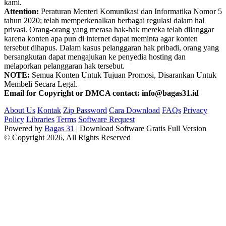
kami.
Attention:
Peraturan Menteri Komunikasi dan Informatika Nomor 5
tahun 2020; telah memperkenalkan berbagai regulasi dalam hal
privasi. Orang-orang yang merasa hak-hak mereka telah dilanggar
karena konten apa pun di internet dapat meminta agar konten
tersebut dihapus. Dalam kasus pelanggaran hak pribadi, orang yang
bersangkutan dapat mengajukan ke penyedia hosting dan
melaporkan pelanggaran hak tersebut.
NOTE:
Semua Konten Untuk Tujuan Promosi, Disarankan Untuk
Membeli Secara Legal.
Email for Copyright or DMCA contact: info@bagas31.id
About Us
Kontak
Zip Password
Cara Download
FAQs
Privacy
Policy
Libraries
Terms
Software Request
Powered by
Bagas 31
| Download Software Gratis Full Version
© Copyright 2026, All Rights Reserved