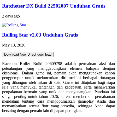
Ratcheteer DX Build 22502007 Unduhan Gratis
2 days ago
Rolling Star v2.03 Unduhan Gratis
May 13, 2026
Download Now
Direct download
Raccoon Roller Build 20609798 adalah permainan aksi dan
petualangan yang menggabungkan elemen balapan dengan
eksplorasi. Dalam game ini, pemain akan menggunakan kanon
penggempur untuk meluncurkan diri melalui berbagai rintangan
yang dibangun oleh rakun di kota. Game ini ditujukan bagi siapa
saja yang menyukai tantangan dan kecepatan, serta menawarkan
pengalaman bermain yang unik dan menyenangkan. Panduan ini
sangat penting untuk tahun 2026, karena memberikan pemahaman
mendalam tentang cara mengoptimalkan gameplay Anda dan
memanfaatkan semua fitur yang tersedia, sehingga Anda dapat
bersaing dengan pemain lain di papan peringkat.