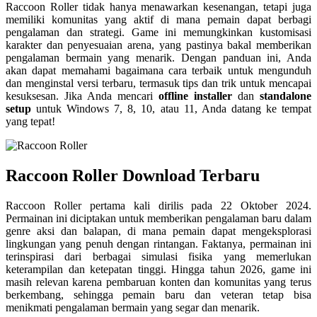
Raccoon Roller tidak hanya menawarkan kesenangan, tetapi juga
memiliki komunitas yang aktif di mana pemain dapat berbagi
pengalaman dan strategi. Game ini memungkinkan kustomisasi
karakter dan penyesuaian arena, yang pastinya bakal memberikan
pengalaman bermain yang menarik. Dengan panduan ini, Anda
akan dapat memahami bagaimana cara terbaik untuk mengunduh
dan menginstal versi terbaru, termasuk tips dan trik untuk mencapai
kesuksesan. Jika Anda mencari
offline installer
dan
standalone
setup
untuk Windows 7, 8, 10, atau 11, Anda datang ke tempat
yang tepat!
Raccoon Roller Download Terbaru
Raccoon Roller pertama kali dirilis pada 22 Oktober 2024.
Permainan ini diciptakan untuk memberikan pengalaman baru dalam
genre aksi dan balapan, di mana pemain dapat mengeksplorasi
lingkungan yang penuh dengan rintangan. Faktanya, permainan ini
terinspirasi dari berbagai simulasi fisika yang memerlukan
keterampilan dan ketepatan tinggi. Hingga tahun 2026, game ini
masih relevan karena pembaruan konten dan komunitas yang terus
berkembang, sehingga pemain baru dan veteran tetap bisa
menikmati pengalaman bermain yang segar dan menarik.