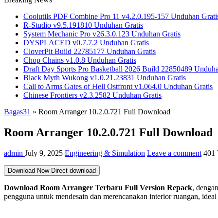
Coolutils PDF Combine Pro 11 v4.2.0.195-157 Unduhan Grati
R-Studio v9.5.191810 Unduhan Gratis
System Mechanic Pro v26.3.0.123 Unduhan Gratis
DYSPLACED v0.7.7.2 Unduhan Gratis
CloverPit Build 22785177 Unduhan Gratis
Chop Chains v1.0.8 Unduhan Gratis
Draft Day Sports Pro Basketball 2026 Build 22850489 Unduha
Black Myth Wukong v1.0.21.23831 Unduhan Gratis
Call to Arms Gates of Hell Ostfront v1.064.0 Unduhan Gratis
Chinese Frontiers v2.3.2582 Unduhan Gratis
Bagas31
»
Room Arranger 10.2.0.721 Full Download
Room Arranger 10.2.0.721 Full Download
admin
July 9, 2025
Engineering & Simulation
Leave a comment
401
Download Now
Direct download
Download Room Arranger
Terbaru Full Version Repack
, denga
pengguna untuk mendesain dan merencanakan interior ruangan, ideal