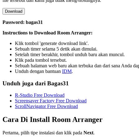
file tersebut dan kami juga tidak meng-hostingnya.
Download
Password: bagas31
Instructions to Download Room Arranger:
Klik tombol 'generate download link'.
Sebuah timer selama 5 detik akan dimulai.
Setelah timer berakhir, tombol unduh baru akan muncul.
Klik pada tombol tersebut.
Sebuah halaman web baru akan terbuka dan dari sana Anda d
Unduh dengan bantuan
IDM
.
Unduh juga dari Bagas31
R-Studio Free Download
Screensaver Factory Free Download
ScrollNavigator Free Download
Cara Di Install
Room Arranger
Pertama, pilih tipe instalasi dan klik pada
Next
.