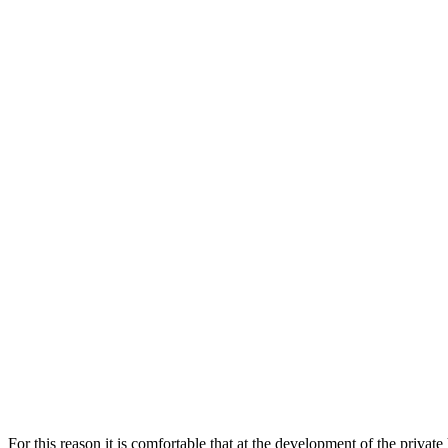
For this reason it is comfortable that at the development of the priva