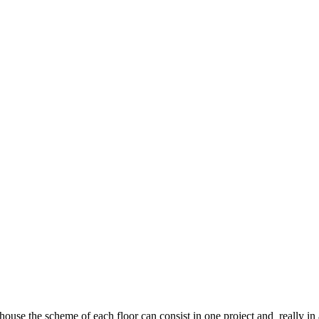
te house the scheme of each floor can consist in one project and really 