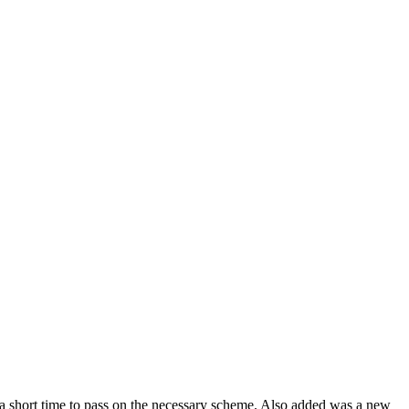
in a short time to pass on the necessary scheme. Also added was a new