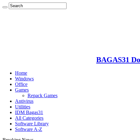
BAGAS31 Dow
Home
Windows
Office
Games
Repack Games
Antivirus
Utilities
IDM Bagas31
All Categories
Software Library
Software A-Z
Breaking News