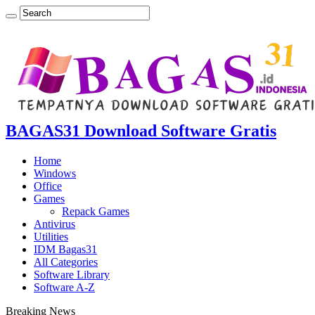
BAGAS31 Download Software Gratis
Home
Windows
Office
Games
Repack Games
Antivirus
Utilities
IDM Bagas31
All Categories
Software Library
Software A-Z
Breaking News