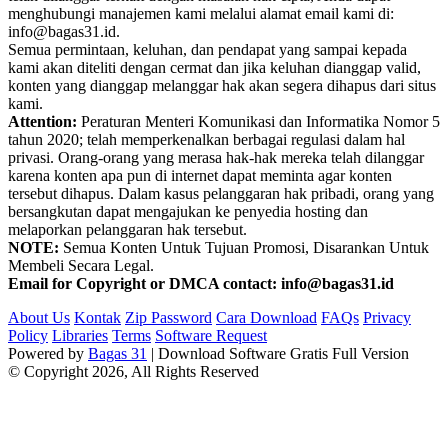
menghubungi manajemen kami melalui alamat email kami di:
info@bagas31.id.
Semua permintaan, keluhan, dan pendapat yang sampai kepada
kami akan diteliti dengan cermat dan jika keluhan dianggap valid,
konten yang dianggap melanggar hak akan segera dihapus dari situs
kami.
Attention:
Peraturan Menteri Komunikasi dan Informatika Nomor 5
tahun 2020; telah memperkenalkan berbagai regulasi dalam hal
privasi. Orang-orang yang merasa hak-hak mereka telah dilanggar
karena konten apa pun di internet dapat meminta agar konten
tersebut dihapus. Dalam kasus pelanggaran hak pribadi, orang yang
bersangkutan dapat mengajukan ke penyedia hosting dan
melaporkan pelanggaran hak tersebut.
NOTE:
Semua Konten Untuk Tujuan Promosi, Disarankan Untuk
Membeli Secara Legal.
Email for Copyright or DMCA contact: info@bagas31.id
About Us
Kontak
Zip Password
Cara Download
FAQs
Privacy
Policy
Libraries
Terms
Software Request
Powered by
Bagas 31
| Download Software Gratis Full Version
© Copyright 2026, All Rights Reserved