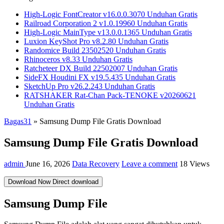
High-Logic FontCreator v16.0.0.3070 Unduhan Gratis
Railroad Corporation 2 v1.0.19960 Unduhan Gratis
High-Logic MainType v13.0.0.1365 Unduhan Gratis
Luxion KeyShot Pro v8.2.80 Unduhan Gratis
Randomice Build 23502520 Unduhan Gratis
Rhinoceros v8.33 Unduhan Gratis
Ratcheteer DX Build 22502007 Unduhan Gratis
SideFX Houdini FX v19.5.435 Unduhan Gratis
SketchUp Pro v26.2.243 Unduhan Gratis
RATSHAKER Rat-Chan Pack-TENOKE v20260621
Unduhan Gratis
Bagas31
»
Samsung Dump File Gratis Download
Samsung Dump File Gratis Download
admin
June 16, 2026
Data Recovery
Leave a comment
18 Views
Download Now
Direct download
Samsung Dump File