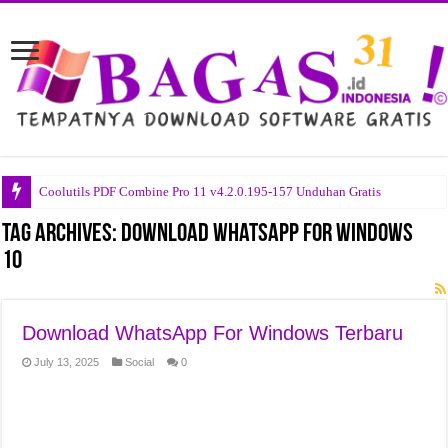
Coolutils PDF Combine Pro 11 v4.2.0.195-157 Unduhan Gratis
R-Studio v9.5.191810 Unduhan Gratis
Tag Archives:
Download WhatsApp For Windows
10
System Mechanic Pro v26.3.0.123 Unduhan Gratis
DYSPLACED v0.7.7.2 Unduhan Gratis
CloverPit Build 22785177 Unduhan Gratis
Download WhatsApp For Windows Terbaru
Chop Chains v1.0.8 Unduhan Gratis
July 13, 2025
Social
0
Draft Day Sports Pro Basketball 2026 Build 22850489 Unduhan Gratis
Black Myth Wukong v1.0.21.23831 Unduhan Gratis
Call to Arms Gates of Hell Ostfront v1.064.0 Unduhan Gratis