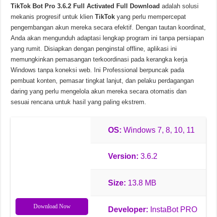
TikTok Bot Pro 3.6.2 Full Activated Full Download
adalah solusi
RATSHAKER Rat-Chan Pack-TENOKE v20260621 Unduhan Gratis
mekanis progresif untuk klien
TikTok
yang perlu mempercepat
pengembangan akun mereka secara efektif. Dengan tautan koordinat,
Anda akan mengunduh adaptasi lengkap program ini tanpa persiapan
yang rumit. Disiapkan dengan penginstal offline, aplikasi ini
memungkinkan pemasangan terkoordinasi pada kerangka kerja
Windows tanpa koneksi web. Ini Professional berpuncak pada
pembuat konten, pemasar tingkat lanjut, dan pelaku perdagangan
daring yang perlu mengelola akun mereka secara otomatis dan
sesuai rencana untuk hasil yang paling ekstrem.
OS:
Windows 7, 8, 10, 11
Version:
3.6.2
Size:
13.8 MB
Download Now
Developer:
InstaBot PRO