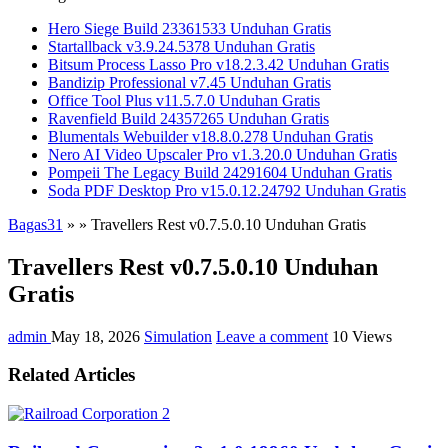
Hero Siege Build 23361533 Unduhan Gratis
Startallback v3.9.24.5378 Unduhan Gratis
Bitsum Process Lasso Pro v18.2.3.42 Unduhan Gratis
Bandizip Professional v7.45 Unduhan Gratis
Office Tool Plus v11.5.7.0 Unduhan Gratis
Ravenfield Build 24357265 Unduhan Gratis
Blumentals Webuilder v18.8.0.278 Unduhan Gratis
Nero AI Video Upscaler Pro v1.3.20.0 Unduhan Gratis
Pompeii The Legacy Build 24291604 Unduhan Gratis
Soda PDF Desktop Pro v15.0.12.24792 Unduhan Gratis
Bagas31
»
»
Travellers Rest v0.7.5.0.10 Unduhan Gratis
Travellers Rest v0.7.5.0.10 Unduhan
Gratis
admin
May 18, 2026
Simulation
Leave a comment
10 Views
Related Articles