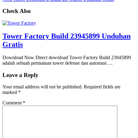
Check Also
Tower Factory Build 23945899 Unduhan
Gratis
Download Now Direct download Tower Factory Build 23945899
adalah sebuah permainan tower defense dan automasi …
Leave a Reply
Your email address will not be published.
Required fields are
marked
*
Comment
*