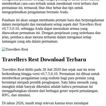
memberikan cara-cara terbaik untuk menikmati versi terbaru dari
permainan ini, termasuk fitur-fitur hebat dan tips untuk
mengoptimalkan pengalaman bermain Anda.
Panduan ini akan sangat membantu pemain baru dan berpengalaman
dalam menjelajahi dan memahami setiap aspek dari Travellers Rest
v0.7.5.0.10, sehingga Anda dapat merasakan semua yang
ditawarkan permainan ini. Dengan penjelasan yang sederhana dan
jelas, pembaca akan merasa terbantu dalam mengatasi setiap
tantangan yang ada dalam permainan.
Travellers Rest Download Terbaru
Travellers Rest dirilis pada 28 Juli 2020 dan sejak saat itu terus
berkembang hingga versi v0.7.5.0.10. Permainan ini dibuat untuk
memberikan pengalaman yang realistis bagi para pemain yang
bermimpi menjadi pemilik penginapan. Satu fakta menarik yang
mungkin tidak banyak diketahui adalah bahwa permainan ini
menggabungkan elemen dari berbagai genre seperti petualangan,
RPG, dan simulasi.
Di tahun 2026, masih tetap relevan karena terus mendapat